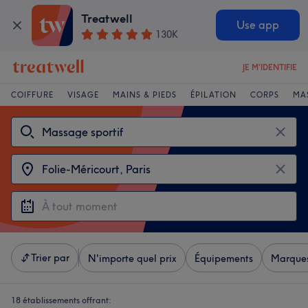
Treatwell
Use app
130K
JE M'IDENTIFIE
COIFFURE
VISAGE
MAINS & PIEDS
ÉPILATION
CORPS
MA
Trier par
N'importe quel prix
Équipements
Marque
18 établissements offrant: