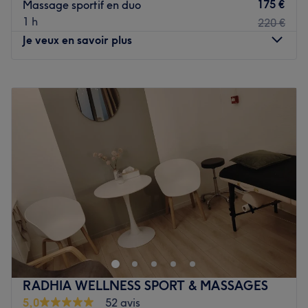
175 €
Massage sportif en duo
1 h
220 €
Je veux en savoir plus
Lundi
10:00
–
20:00
Mardi
10:00
–
20:00
Mercredi
11:00
–
20:00
Jeudi
10:00
–
20:00
Vendredi
10:00
–
20:00
Samedi
11:00
–
20:00
Dimanche
11:00
–
20:00
N’attendez plus votre prochain voyage pour retrouver le
sable blanc… Laissez-vous emporter par le délicat
parfum des huiles au salon Heaven Massage Paris, en
plein cœur de Paris. Plongez dans l’atmosphère zen,
cocooning et chaleureuse d’un espace au cadre raffiné et
RADHIA WELLNESS SPORT & MASSAGES
élégant, qui apaise immédiatement vos sens pour
5,0
52 avis