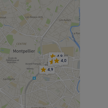
4,9
4,0
4,9
4,9