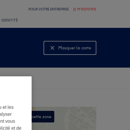
POUR VOTRE ENTREPRISE
JE M'IDENTIFIE
 IDENTITÉ
Masquer la carte
Montrer la carte
 et les
alyser
Rechercher dans cette zone
ont vous
,
icité et de