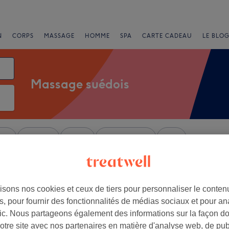
N
CORPS
MASSAGE
HOMME
SPA
CARTE CADEAU
LE BLOG
Massage suédois
nts
Marques
Salons
Offres Express
Note
 L’Écusson, Montpellier
isons nos cookies et ceux de tiers pour personnaliser le contenu
+
, pour fournir des fonctionnalités de médias sociaux et pour an
na
afic. Nous partageons également des informations sur la façon d
8 avis
−
notre site avec nos partenaires en matière d'analyse web, de publ
les, Montpellier