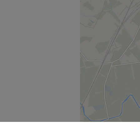
 installé à Montpellier.
à des soins sur mesure
oit pour une pause bien-
ns un institut moderne où
 salon met l'accent sur les
ts de musique en décoration.
e.
age Capoeira
Voir le salon
um.
s, déploie ses compétences
, assurant une expérience
 zen.
ns du visage et du corps.