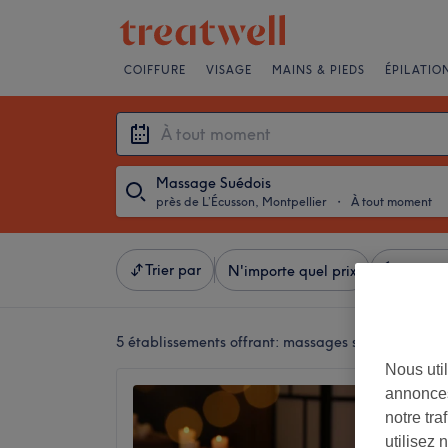
COIFFURE
VISAGE
MAINS & PIEDS
ÉPILATIO
Massage Suédois
près de L’Écusson, Montpellier
・
À tout moment
Trier par
N'importe quel prix
Équipeme
5 établissements offrant:
massages suédois près de
Nous util
annonces
Chasa
notre tr
4,9
utilisez 
Aiguerel