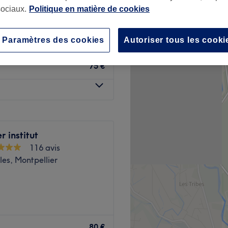
ociaux.
Politique en matière de cookies
Paramètres des cookies
Autoriser tous les cooki
75 €
r institut
116 avis
les, Montpellier
ccordez-vous une
dié à la détente et à
80 €