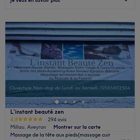
Lundi
10:00
–
17:00
Mardi
10:00
–
17:00
Mercredi
10:00
–
17:00
Jeudi
10:00
–
20:30
Vendredi
10:00
–
17:00
Samedi
10:00
–
17:00
Dimanche
Fermé
Human&Sens est un centre de massage situé en Haute-
Garonne, à Cugnaux et à proximité de Toulouse.
C'est dans un cadre chaleureux et intimiste que Caroline
vous reçoit. Accueillante et d'une incroyable douceur, elle
L’instant beauté zen
vous plonge instantanément dans une ambiance des plus
4,8
294 avis
apaisantes.
Millau, Aveyron
Montrer sur la carte
Massage de la tête aux pieds(massage cuir
Caroline a été formée par l'école privée Arnika, à