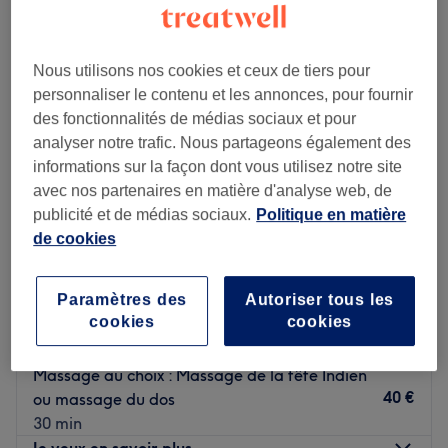
Nous utilisons nos cookies et ceux de tiers pour
personnaliser le contenu et les annonces, pour fournir
des fonctionnalités de médias sociaux et pour
analyser notre trafic. Nous partageons également des
informations sur la façon dont vous utilisez notre site
avec nos partenaires en matière d'analyse web, de
publicité et de médias sociaux.
Politique en matière
de cookies
Human&Sens
Paramètres des
Autoriser tous les
cookies
cookies
4,9
903 avis
Cugnaux, Haute-Garonne
Montrer sur la carte
Massage au choix : Massage de la tête Indien
40 €
ou massage du dos
30 min
Je veux en savoir plus