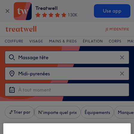
Treatwell
Use app
130K
JE M'IDENTIFIE
COIFFURE
VISAGE
MAINS & PIEDS
ÉPILATION
CORPS
MA
Trier par
N'importe quel prix
Équipements
Marque
4 établissements offrant:
massages de la tête à Midi-pyrenées