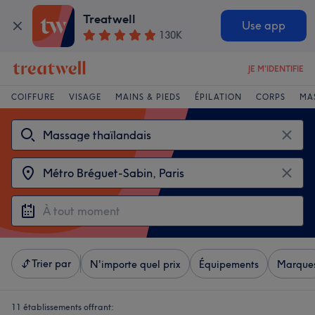
Treatwell
Use app
130K
JE M'IDENTIFIE
COIFFURE
VISAGE
MAINS & PIEDS
ÉPILATION
CORPS
MA
Trier par
N'importe quel prix
Équipements
Marque
11 établissements offrant: