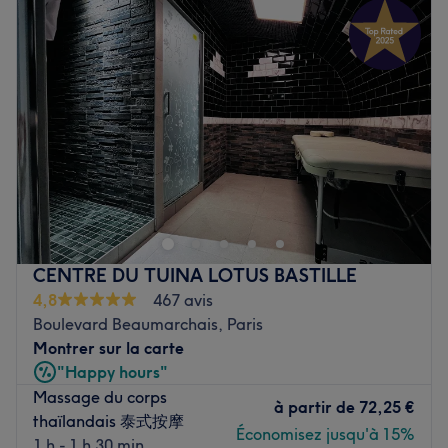
Le petit plus : un sauna et une salle de relaxation sont à
Mercredi
10:00
–
21:00
votre disposition pour prolonger les bienfaits de votre
Jeudi
10:00
–
21:00
soin.
Vendredi
10:00
–
21:00
Voir le salon
Samedi
11:00
–
21:00
Dimanche
11:00
–
21:00
Bienvenue chez SARAYUTH - LEMASSAGETHAI & SPA 11,
un centre de bien-être situé dans le 11ᵉ arrondissement
de Paris, non loin de la Place de Vosges. Poussez les
portes d'un lieu où détente et relaxation riment avec
bien-être et profitez de soins relaxants le temps d'un
CENTRE DU TUINA LOTUS BASTILLE
instant. C'est le moment idéal pour lâcher prise et se
4,8
467 avis
reconnecter avec soi-même.
Boulevard Beaumarchais, Paris
Transport public le plus proche :
Montrer sur la carte
La station de métro Chemin Vert (ligne 8) se trouve à
"Happy hours"
deux pas du salon.
Massage du corps
à partir de
72,25 €
thaïlandais 泰式按摩
L'équipe :
Économisez jusqu'à 15%
1 h - 1 h 30 min
Vous serez chaleureusement reçu par Anusara,