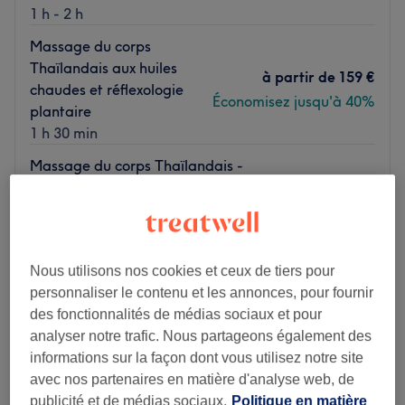
1 h - 2 h
Massage du corps
Thaïlandais aux huiles
à partir de
159 €
chaudes et réflexologie
Économisez jusqu'à 40%
plantaire
1 h 30 min
Massage du corps Thaïlandais -
à partir de
80 €
Solo
1 h - 2 h
Je veux en savoir plus
Nous utilisons nos cookies et ceux de tiers pour
Lundi
11:00
–
18:00
personnaliser le contenu et les annonces, pour fournir
Mardi
11:00
–
18:00
des fonctionnalités de médias sociaux et pour
Mercredi
11:00
–
18:00
analyser notre trafic. Nous partageons également des
Jeudi
11:00
–
18:00
informations sur la façon dont vous utilisez notre site
Vendredi
11:00
–
18:00
avec nos partenaires en matière d'analyse web, de
Samedi
11:00
–
18:00
publicité et de médias sociaux.
Politique en matière