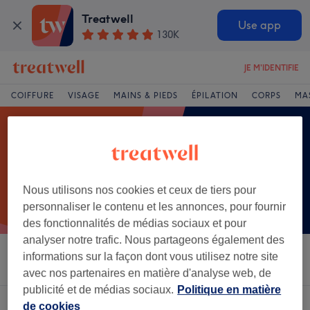
Treatwell
Use app
130K
JE M'IDENTIFIE
COIFFURE
VISAGE
MAINS & PIEDS
ÉPILATION
CORPS
MA
Nous utilisons nos cookies et ceux de tiers pour
personnaliser le contenu et les annonces, pour fournir
des fonctionnalités de médias sociaux et pour
analyser notre trafic. Nous partageons également des
informations sur la façon dont vous utilisez notre site
Trier par
Salons
Offres Express
Note
avec nos partenaires en matière d'analyse web, de
publicité et de médias sociaux.
Politique en matière
Un établissement offrant:
massage thérapeutique à Montpellier
de cookies