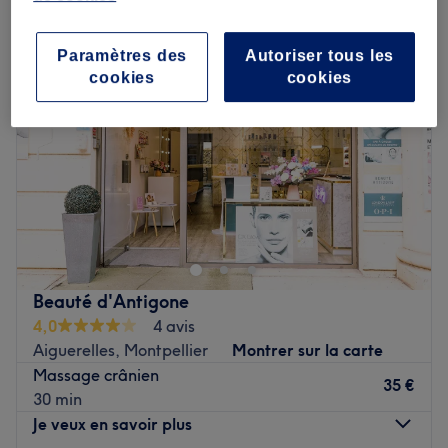
Paramètres des
Autoriser tous les
cookies
cookies
Beauté d'Antigone
4,0
4 avis
Aiguerelles, Montpellier
Montrer sur la carte
Massage crânien
35 €
30 min
Je veux en savoir plus