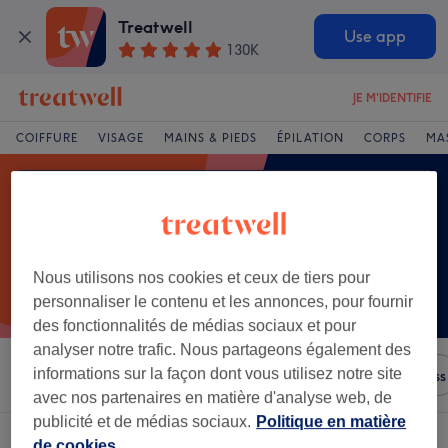
Treatwell
Use app
130K
JE M'IDENTIFIE
COIFFURE
VISAGE
MAINS & PIEDS
ÉPILATION
CORPS
MA
Nous utilisons nos cookies et ceux de tiers pour
personnaliser le contenu et les annonces, pour fournir
des fonctionnalités de médias sociaux et pour
analyser notre trafic. Nous partageons également des
informations sur la façon dont vous utilisez notre site
Trier par
N'importe quel prix
Salons
Offres Express
avec nos partenaires en matière d'analyse web, de
publicité et de médias sociaux.
Politique en matière
Un établissement offrant:
de cookies