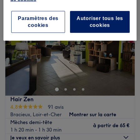
mèches demi-tête femme à Centre-Val de Loire
Paramètres des
Autoriser tous les
cookies
cookies
Hair Zen
4,8
91 avis
Bracieux, Loir-et-Cher
Montrer sur la carte
Mèches demi-tête
à partir de
65 €
1 h 20 min - 1 h 30 min
Je veux en savoir plus