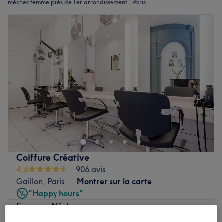
mèches femme près de 1er arrondissement , Paris
Coiffure Créative
4,6
906 avis
Gaillon, Paris
Montrer sur la carte
"Happy hours"
Femme - Mèches, coupe,
à partir de
80,40 €
shampoing et brushing