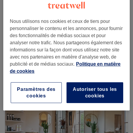
Économisez jusqu'à 40%
2 h
Femme - Mèches tête complète à
Nous utilisons nos cookies et ceux de tiers pour
à partir de
79 €
l'argile
personnaliser le contenu et les annonces, pour fournir
50 min
des fonctionnalités de médias sociaux et pour
Femme - Mèches, coupe,
analyser notre trafic. Nous partageons également des
à partir de
79 €
shampoing et brushing
informations sur la façon dont vous utilisez notre site
1 h 45 min - 2 h 15 min
avec nos partenaires en matière d'analyse web, de
Je veux en savoir plus
publicité et de médias sociaux.
Politique en matière
de cookies
Lundi
10:00
–
19:00
Mardi
10:00
–
19:00
Paramètres des
Autoriser tous les
Mercredi
10:00
–
19:00
cookies
cookies
Jeudi
10:00
–
19:00
Vendredi
10:00
–
19:00
Samedi
11:00
–
18:00
Dimanche
Fermé