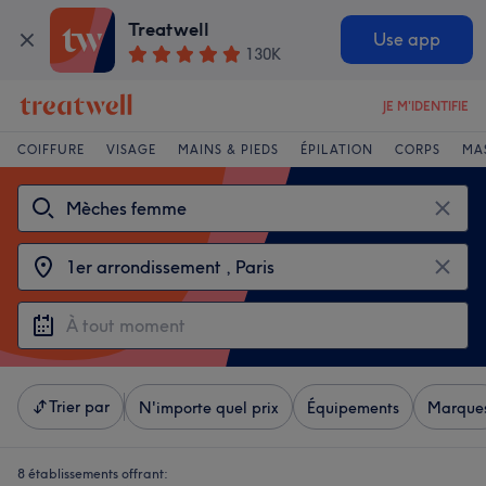
Treatwell
Use app
130K
JE M'IDENTIFIE
COIFFURE
VISAGE
MAINS & PIEDS
ÉPILATION
CORPS
MA
Trier par
N'importe quel prix
Équipements
Marque
8 établissements offrant: