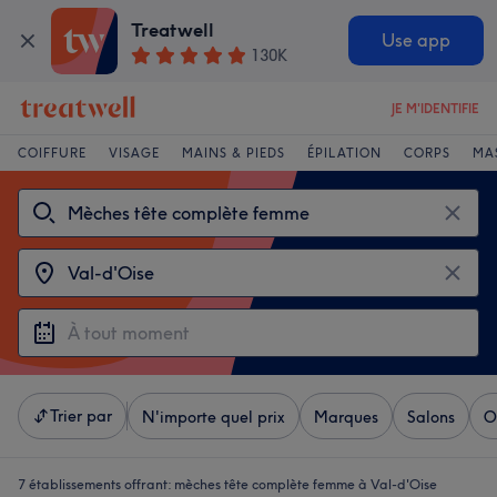
Treatwell
Use app
130K
JE M'IDENTIFIE
COIFFURE
VISAGE
MAINS & PIEDS
ÉPILATION
CORPS
MA
Trier par
N'importe quel prix
Marques
Salons
O
7 établissements offrant:
mèches tête complète femme à Val-d'Oise