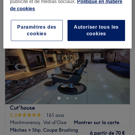
publicité et de médias sociaux.
Politique en matière
de cookies
Lundi
10:00
–
17:30
Mardi
10:00
–
17:30
Paramètres des
Autoriser tous les
Mercredi
10:00
–
17:30
cookies
cookies
Jeudi
10:00
–
17:30
Vendredi
10:00
–
17:30
Samedi
10:00
–
17:30
Dimanche
Fermé
Pour vous assurer une séance dans des conditions
optimales d’hygiène et de sécurité, votre institut vous
propose un pack sanitaire obligatoire dont le coût de 3
euros sera à régler directement sur place.​
Cut'house
Romy Ferreir est un salon de coiffure mixte situé dans le
5,0
161 avis
Val-d'Oise, à Cergy, à deux pas de la Gare de Cergy-le-
Montmorency, Val-d'Oise
Montrer sur la carte
Haut.
Mèches + Shp. Coupe Brushing
à partir de
70 €