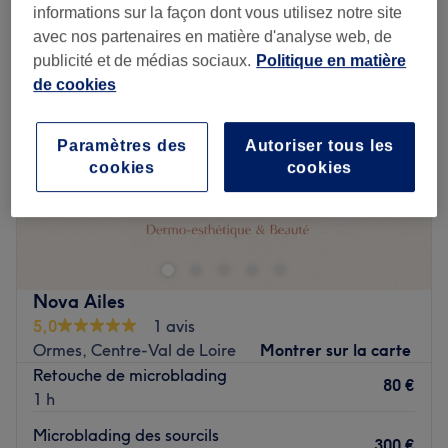
informations sur la façon dont vous utilisez notre site
avec nos partenaires en matière d'analyse web, de
publicité et de médias sociaux.
Politique en matière
de cookies
Paramètres des
Autoriser tous les
cookies
cookies
Nova Ailes
5,0
1 avis
Ormes, Centre-Val de Loire
Montrer sur la carte
Retouche de microblading
80 €
1 h
Microblading des sourcils
300 €