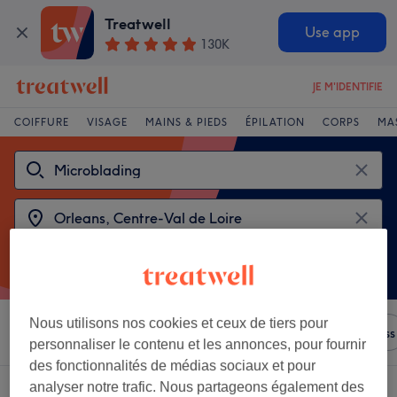
Treatwell
Use app
130K
JE M'IDENTIFIE
COIFFURE
VISAGE
MAINS & PIEDS
ÉPILATION
CORPS
MA
Nous utilisons nos cookies et ceux de tiers pour
Trier par
N'importe quel prix
Salons
Offres Express
personnaliser le contenu et les annonces, pour fournir
des fonctionnalités de médias sociaux et pour
analyser notre trafic. Nous partageons également des
2 établissements offrant:
microblading à Orleans, Centre-Val de Loire