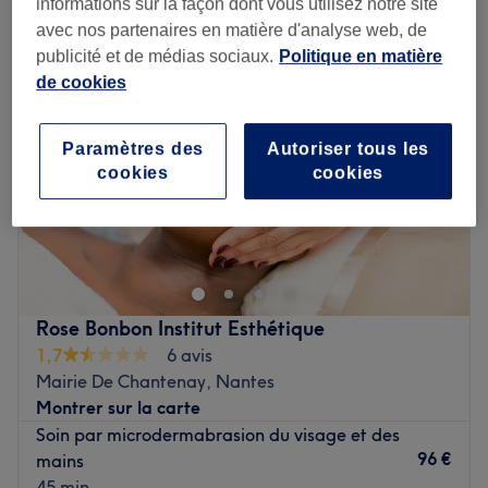
informations sur la façon dont vous utilisez notre site
avec nos partenaires en matière d'analyse web, de
publicité et de médias sociaux.
Politique en matière
de cookies
Paramètres des
Autoriser tous les
cookies
cookies
Rose Bonbon Institut Esthétique
1,7
6 avis
Mairie De Chantenay, Nantes
Montrer sur la carte
Soin par microdermabrasion du visage et des
96 €
mains
45 min