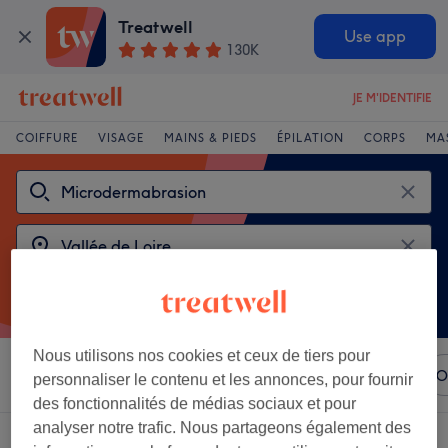
Treatwell
Use app
130K
JE M'IDENTIFIE
COIFFURE
VISAGE
MAINS & PIEDS
ÉPILATION
CORPS
MA
Nous utilisons nos cookies et ceux de tiers pour
Trier par
N'importe quel prix
Marques
Salons
O
personnaliser le contenu et les annonces, pour fournir
des fonctionnalités de médias sociaux et pour
analyser notre trafic. Nous partageons également des
2 établissements offrant:
microdermabrasion à Vallée de Loire