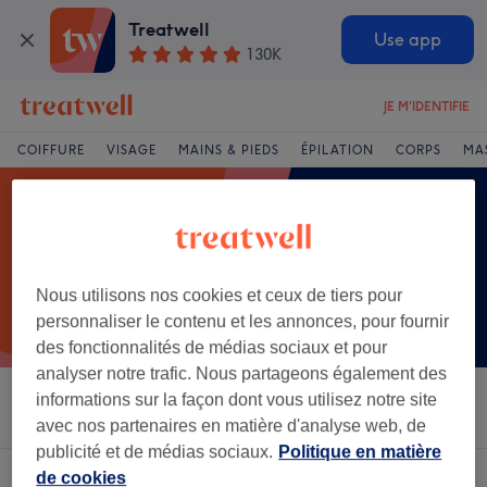
Treatwell
Use app
130K
JE M'IDENTIFIE
COIFFURE
VISAGE
MAINS & PIEDS
ÉPILATION
CORPS
MA
Nous utilisons nos cookies et ceux de tiers pour
personnaliser le contenu et les annonces, pour fournir
des fonctionnalités de médias sociaux et pour
analyser notre trafic. Nous partageons également des
informations sur la façon dont vous utilisez notre site
Trier par
Salons
Offres Express
Note
avec nos partenaires en matière d'analyse web, de
publicité et de médias sociaux.
Politique en matière
Un établissement offrant:
mise en plis à Lorraine
de cookies