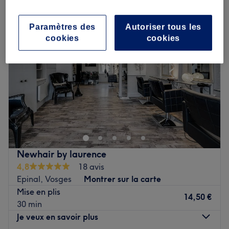
Paramètres des
Autoriser tous les
cookies
cookies
Newhair by laurence
4,8
18 avis
Epinal, Vosges
Montrer sur la carte
Mise en plis
14,50 €
30 min
Je veux en savoir plus