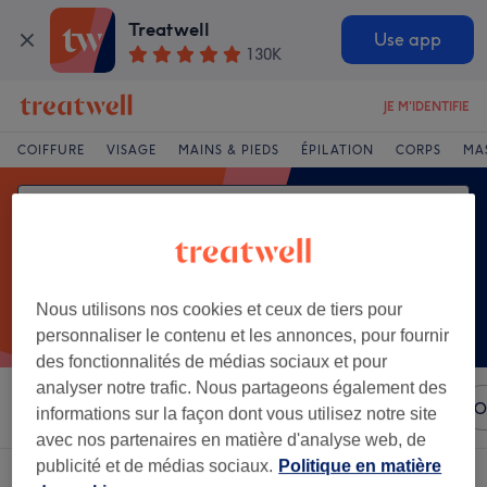
Treatwell
Use app
130K
JE M'IDENTIFIE
COIFFURE
VISAGE
MAINS & PIEDS
ÉPILATION
CORPS
MA
Nous utilisons nos cookies et ceux de tiers pour
personnaliser le contenu et les annonces, pour fournir
des fonctionnalités de médias sociaux et pour
analyser notre trafic. Nous partageons également des
Trier par
N'importe quel prix
Marques
Salons
O
informations sur la façon dont vous utilisez notre site
avec nos partenaires en matière d'analyse web, de
publicité et de médias sociaux.
Politique en matière
Un établissement offrant: