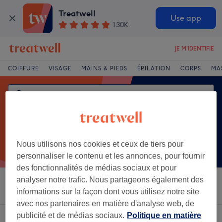
Treatwell
Use app
130K
JE M'IDENTIFIE
COIFFURE
VISAGE
MAINS & PIEDS
ÉPILATION
CORPS
MA
Nous utilisons nos cookies et ceux de tiers pour
personnaliser le contenu et les annonces, pour fournir
des fonctionnalités de médias sociaux et pour
analyser notre trafic. Nous partageons également des
Trier par
Salons
Offres Express
Note
informations sur la façon dont vous utilisez notre site
avec nos partenaires en matière d'analyse web, de
publicité et de médias sociaux.
Politique en matière
Un établissement offrant:
ongles en gel à Colomiers, Haute-Garonne