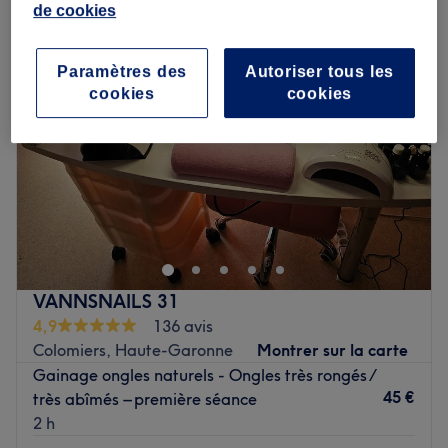
de cookies
Paramètres des
Autoriser tous les
cookies
cookies
VANNSNAILS 31
4,9
136 avis
Colomiers, Haute-Garonne
Montrer sur la carte
Gainage ongles naturels - Ongles très rongés /
45 €
très abîmés – première séance
2 h