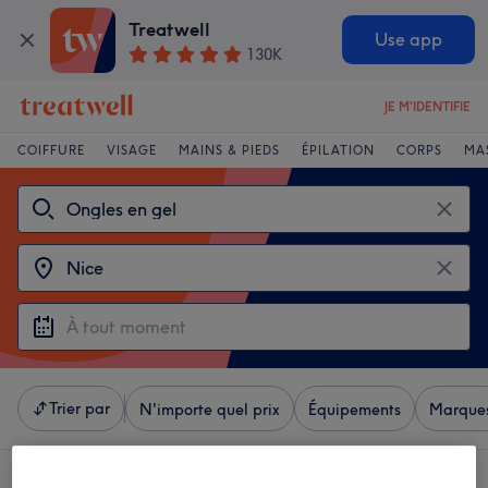
Treatwell
Use app
130K
JE M'IDENTIFIE
COIFFURE
VISAGE
MAINS & PIEDS
ÉPILATION
CORPS
MA
Trier par
N'importe quel prix
Équipements
Marque
4 établissements offrant:
ongles en gel à Nice