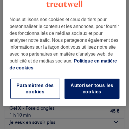
Nous utilisons nos cookies et ceux de tiers pour
personnaliser le contenu et les annonces, pour fournir
des fonctionnalités de médias sociaux et pour
analyser notre trafic. Nous partageons également des
informations sur la façon dont vous utilisez notre site
avec nos partenaires en matière d'analyse web, de
publicité et de médias sociaux.
Politique en matière
de cookies
Paramètres des
Autoriser tous les
Glo Nail Care - Nice St Roch
cookies
cookies
4,5
42 avis
Saint-Roch, Nice
Montrer sur la carte
Gel X - Pose d'ongles
45 €
1 h 10 min
Je veux en savoir plus