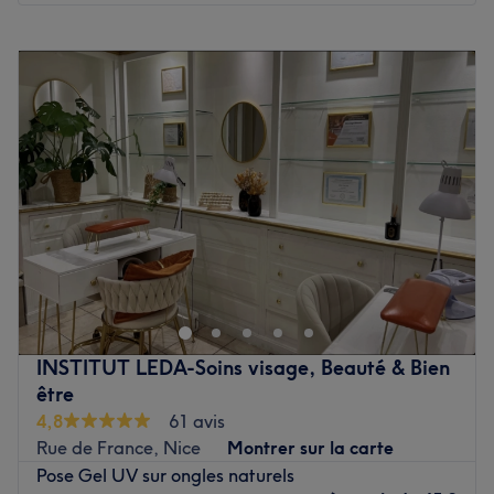
Lundi
10:00
–
19:30
Mardi
10:00
–
19:30
Mercredi
10:00
–
19:30
Jeudi
10:00
–
19:30
Vendredi
10:00
–
19:30
Samedi
10:00
–
19:30
Dimanche
Fermé
Glo Nail Care - Nice St Roch est un institut de beauté
installé à Nice. Profitez d'un moment rien qu'à vous grâce
à des soins sur mesure effectués avec professionnalisme.
Que ce soit pour une pause bien-être rapide ou une
journée de cocooning, le salon met l'accent sur les soins
INSTITUT LEDA-Soins visage, Beauté & Bien
et garantit une expérience mémorable.
être
4,8
61 avis
Transport public le plus proche
Rue de France, Nice
Montrer sur la carte
Le salon est situé à deux minutes à pied de l'arrêt de
Pose Gel UV sur ongles naturels
tramway Virgile Barel.