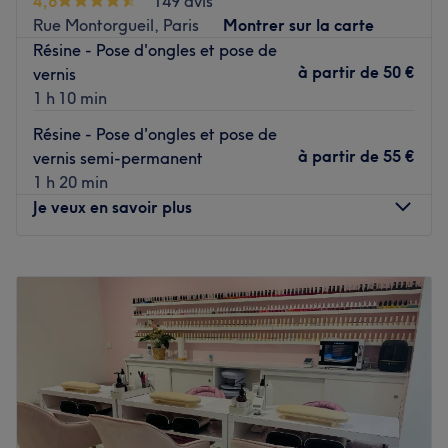
4,6
149 avis
Nos coups de cœur :
Rue Montorgueil, Paris
Montrer sur la carte
L'atmosphère : un cadre zen.
Résine - Pose d'ongles et pose de
Les spécialités de l'établissement : la coiffure mixte, les
à partir de
50 €
vernis
épilations et les soins du visage.
1 h 10 min
Les marques et produits utilisés : Kenzo, BNB et L'Oréal.
Résine - Pose d'ongles et pose de
Voir le salon
à partir de
55 €
vernis semi-permanent
1 h 20 min
Je veux en savoir plus
Lundi
10:00
–
20:00
Mardi
10:00
–
20:00
Mercredi
10:00
–
20:00
Jeudi
10:00
–
20:00
Vendredi
10:00
–
20:00
Samedi
10:00
–
20:00
Dimanche
11:00
–
19:00