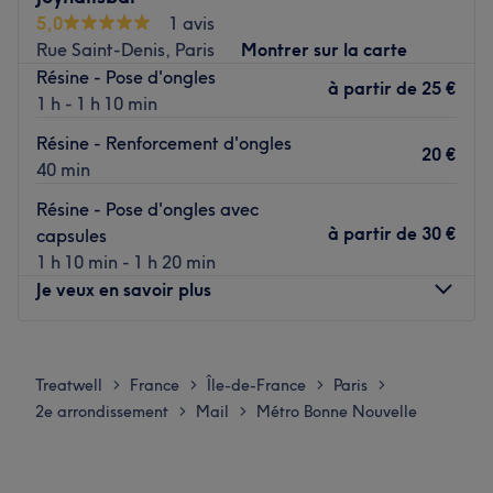
L'institut est juste à côté de l'arrêt de bus Poissonnière -
5,0
1 avis
Bonne nouvelle.
Rue Saint-Denis, Paris
Montrer sur la carte
L’équipe :
Résine - Pose d'ongles
à partir de
25 €
C'est Lisa qui vous accueille au salon pour vous faire vivre
1 h - 1 h 10 min
un agréable moment de mise en beauté.
Résine - Renforcement d'ongles
20 €
Nos coups de cœur :
40 min
L’atmosphère : Un espace chic et moderne et une
Résine - Pose d'ongles avec
ambiance douce et cocooning.
à partir de
30 €
capsules
Les spécialités de l’établissement : La beauté des mains
1 h 10 min - 1 h 20 min
et pieds et la beauté du regard.
Je veux en savoir plus
Voir le salon
Lundi
10:00
–
20:00
Mardi
10:00
–
20:00
Treatwell
France
Île-de-France
Paris
>
>
>
>
Mercredi
10:00
–
20:00
2e arrondissement
Mail
Métro Bonne Nouvelle
>
>
Jeudi
10:00
–
20:00
Vendredi
10:00
–
20:00
Samedi
10:00
–
20:00