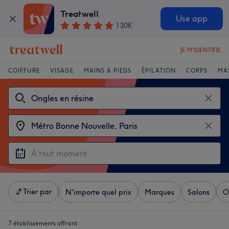
Treatwell
Use app
130K
JE M'IDENTIFIE
COIFFURE
VISAGE
MAINS & PIEDS
ÉPILATION
CORPS
MA
Trier par
N'importe quel prix
Marques
Salons
O
7 établissements offrant: