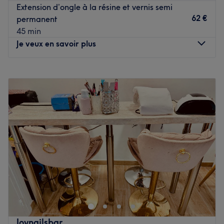
Extension d’ongle à la résine et vernis semi
62 €
permanent
L'atmosphère：在现代机构或你的感觉中充满欢乐的气氛。
45 min
Les spécialités de l'établissement : les soins du faces 和
Je veux en savoir plus
les soins du corps。
Voir le salon
Lundi
11:15
–
21:00
Mardi
11:15
–
21:00
Mercredi
11:15
–
21:00
Jeudi
11:15
–
21:00
Vendredi
11:15
–
21:00
Samedi
11:15
–
21:00
Dimanche
Fermé
Vanilla est un institut de beauté dans le 2ᵉ
arrondissement de Paris. Un lieu exclusivement dédié à la
beauté des ongles et du regard.
Transports publics les plus proches :
Joynailsbar