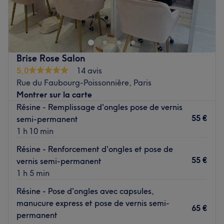
Bienvenue chez U&MI NAILS, votre salon de référence
pour prendre soin de vous de la tête aux pieds. Situé
dans le 2ᵉ arrondissement de Paris, une équipe experte
vous accueille dans un cadre moderne et chaleureux pour
vous offrir une expérience beauté complète.
Brise Rose Salon
Transport public le plus proche
5,0
14 avis
Rue du Faubourg-Poissonnière, Paris
Le métro Bonne Nouvelle est à quatre minutes à pied du
Montrer sur la carte
salon.
Résine - Remplissage d'ongles pose de vernis
55 €
semi-permanent
L'équipe
1 h 10 min
L’équipe vous invite à un moment de beauté et de
détente.
Résine - Renforcement d'ongles et pose de
55 €
vernis semi-permanent
Nos coups de cœur :
1 h 5 min
L’atmosphère : un cadre chaleureux et convivial.
Les spécialités de l’établissement : les massages et
Résine - Pose d'ongles avec capsules,
l'onglerie.
manucure express et pose de vernis semi-
65 €
La marque utilisée : OPI.
permanent