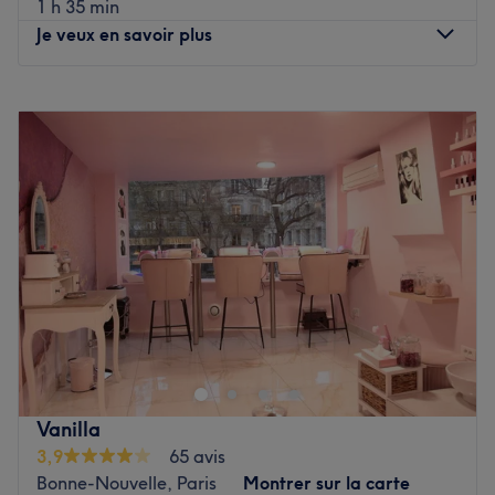
Voir le salon
1 h 35 min
Je veux en savoir plus
Lundi
10:00
–
20:00
Mardi
10:00
–
20:00
Mercredi
10:00
–
20:00
Jeudi
10:00
–
20:00
Vendredi
10:00
–
20:00
Samedi
10:00
–
20:00
Dimanche
10:00
–
20:00
Brise Rose Salon 是巴黎九区美容安装机构。您可以通过专业
的精神来缓和效果。当您快速暂停或茧化之旅时，沙龙会增强
您的声音并确保您获得难忘的体验。
公共
交通
Vanilla
沙龙位于 Cadet 巴士的三分钟内。L'équipe Li est ravie 离开
3,9
65 avis
的儿子 savoirfaire。
核心妙招：
Bonne-Nouvelle, Paris
Montrer sur la carte