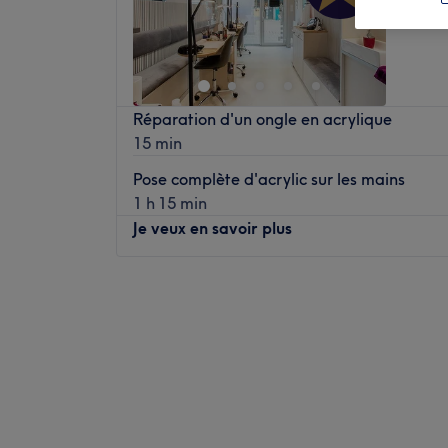
Réparation d'un ongle en acrylique
15 min
Pose complète d'acrylic sur les mains
1 h 15 min
Je veux en savoir plus
Lundi
09:30
–
19:00
Mardi
09:30
–
19:00
Mercredi
09:30
–
19:00
Jeudi
09:30
–
19:00
Vendredi
09:30
–
19:00
Samedi
09:30
–
17:00
Dimanche
Fermé