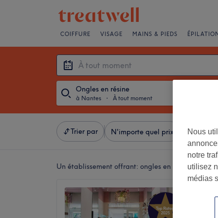
COIFFURE
VISAGE
MAINS & PIEDS
ÉPILATIO
Ongles en résine
à Nantes
・
À tout moment
Trier par
Nous util
N'importe quel prix
Salons
annonces
notre tr
Un établissement offrant:
ongles en résine à Nant
utilisez 
médias s
Onglis
4,9
Decré-C