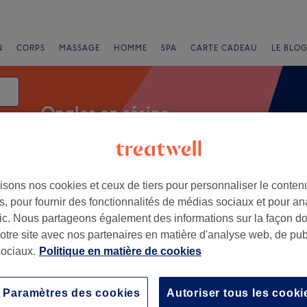
N
CORPS
MASSAGE
HOMME
SPA
CARTE CADEAU
LE BLOG
Ongles en résine
isons nos cookies et ceux de tiers pour personnaliser le contenu
Offres Express
Note
, pour fournir des fonctionnalités de médias sociaux et pour an
afic. Nous partageons également des informations sur la façon d
es
notre site avec nos partenaires en matière d'analyse web, de publ
ociaux.
Politique en matière de cookies
+
sima
604 avis
−
Paramètres des cookies
Autoriser tous les cooki
athédrale, Nantes