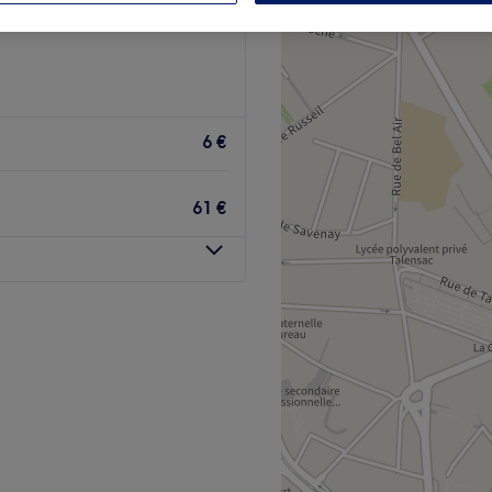
6 €
61 €