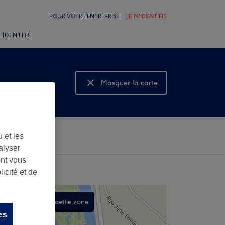
POUR VOTRE ENTREPRISE
JE M'IDENTIFIE
 IDENTITÉ
Masquer la carte
Montrer la carte
 et les
alyser
ont vous
icité et de
Rechercher dans cette zone
es
,