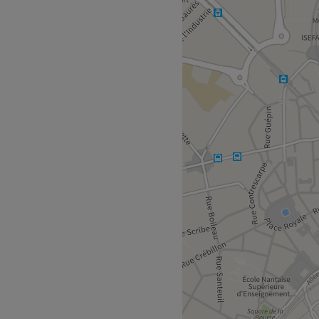
ut de beauté spécialisé dans
merce et la Place du Cirque,
lle, professionnelle
en résine, en gel, du
es n'auront jamais été si
m Place du Cirque (ligne 2)
 par un arrêt du même nom.
 votre confort.
te.
d'or, Peggy Sage ou encore