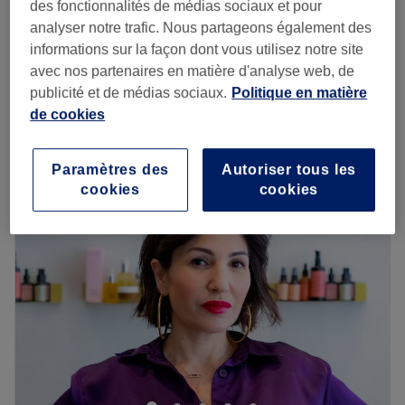
des fonctionnalités de médias sociaux et pour
Peeling Hydrabrasion Guinot
analyser notre trafic. Nous partageons également des
(uniquement pour peau sensible /
informations sur la façon dont vous utilisez notre site
à partir de
75 €
peau fine)
avec nos partenaires en matière d'analyse web, de
1 h - 1 h 15 min
publicité et de médias sociaux.
Politique en matière
Je veux en savoir plus
de cookies
Lundi
09:30
–
20:30
Paramètres des
Autoriser tous les
Mardi
09:30
–
20:30
cookies
cookies
Mercredi
10:00
–
23:30
Jeudi
10:00
–
23:30
Vendredi
10:00
–
20:30
Samedi
10:00
–
20:30
Dimanche
10:00
–
21:30
Maison Glory est un salon de coiffure situé dans le 3ème
arrondissement de Paris, dans le quartier République à
proximité de la station de métro éponyme.