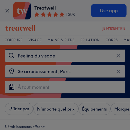
Treatwell
Use app
130K
JE M'IDENTIFIE
COIFFURE
VISAGE
MAINS & PIEDS
ÉPILATION
CORPS
MA
Trier par
N'importe quel prix
Équipements
Marque
8 établissements offrant: