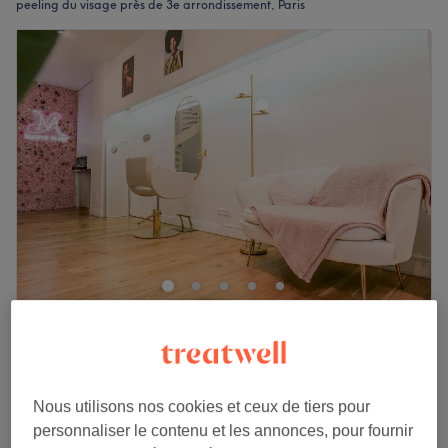
peeling du visage près de 3e arrondissement, Paris
Maison Glory
4,4
1179 avis
3e arrondissement, Paris
Montrer sur la carte
Peeling Hydra pH (tout types de
Nous utilisons nos cookies et ceux de tiers pour
à partir de
63 €
peaux sauf peau sensible)
personnaliser le contenu et les annonces, pour fournir
1 h - 1 h 15 min