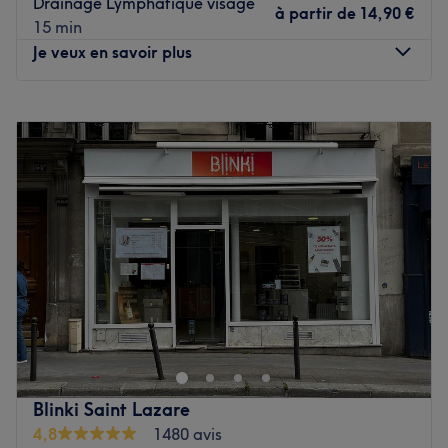
Drainage Lymphatique visage
à partir de
14,90 €
15 min
Je veux en savoir plus
Lundi
09:00
–
19:00
Mardi
09:00
–
19:00
Mercredi
09:00
–
19:00
Jeudi
09:00
–
19:00
Vendredi
09:00
–
19:00
Samedi
09:00
–
19:00
Dimanche
Fermé
Blinki Étoile, anciennement connu sous le nom “À Vous de
Plaire”, est un institut de beauté situé dans le 16ᵉ
arrondissement de Paris, au cœur du quartier Iéna, à
deux pas de l’Arc de Triomphe. Venez profiter de
prestations et de soins entièrement personnalisés et
Blinki Saint Lazare
adaptés à vos attentes grâce à l’expertise de nos
4,8
1480 avis
praticiennes.