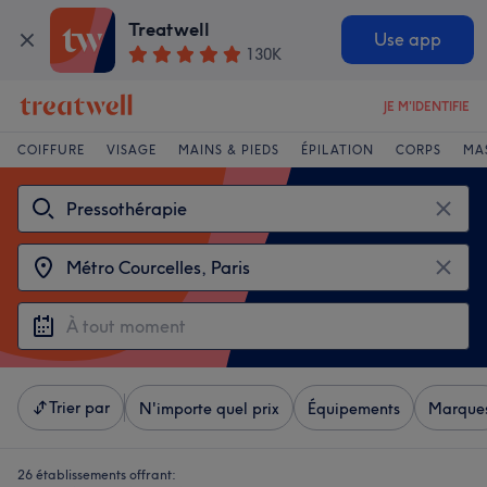
Treatwell
Use app
130K
JE M'IDENTIFIE
COIFFURE
VISAGE
MAINS & PIEDS
ÉPILATION
CORPS
MA
Trier par
N'importe quel prix
Équipements
Marque
26 établissements offrant: