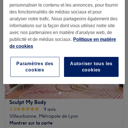
personnaliser le contenu et les annonces, pour fournir
des fonctionnalités de médias sociaux et pour
Lundi
09:30
–
19:00
analyser notre trafic. Nous partageons également des
Mardi
09:30
–
19:00
informations sur la façon dont vous utilisez notre site
Mercredi
09:30
–
19:00
avec nos partenaires en matière d'analyse web, de
Jeudi
09:30
–
19:00
publicité et de médias sociaux.
Politique en matière
Vendredi
09:30
–
19:00
de cookies
Samedi
09:30
–
19:00
Dimanche
Fermé
Paramètres des
Autoriser tous les
cookies
cookies
📍Besoin de plus de flexibilité ?
contactez-moi au 06 22
84 08 06.
📞 Pour toute question ou aide à la réservation,
contactez-moi au 06 22 84 08 06.
Sculpt My Body
NaturOnaturel, situé à L'Étrat au Château de Valbois, est
4,8
9 avis
un espace de bien-être où Nathalie propose des
Villeurbanne, Métropole de Lyon
massages et de la réflexologie plantaire pour une
Montrer sur la carte