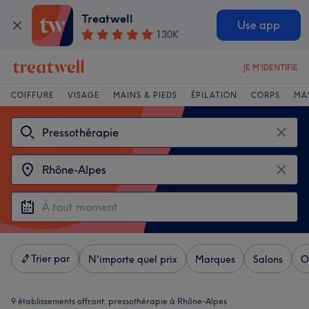
Treatwell
Use app
130K
JE M'IDENTIFIE
COIFFURE
VISAGE
MAINS & PIEDS
ÉPILATION
CORPS
MA
Trier par
N'importe quel prix
Marques
Salons
O
9 établissements offrant:
pressothérapie à Rhône-Alpes