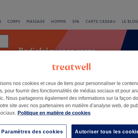
N
CORPS
MASSAGE
HOMME
SPA
CARTE CADEAU
LE BLOG
Radiofréquence corps
isons nos cookies et ceux de tiers pour personnaliser le contenu
press
Note
, pour fournir des fonctionnalités de médias sociaux et pour an
afic. Nous partageons également des informations sur la façon d
Sarreguemines, Lorraine
notre site avec nos partenaires en matière d'analyse web, de publ
ociaux.
Politique en matière de cookies
+
le Drainage
5 avis
−
Paramètres des cookies
Autoriser tous les cooki
emines, Lorraine