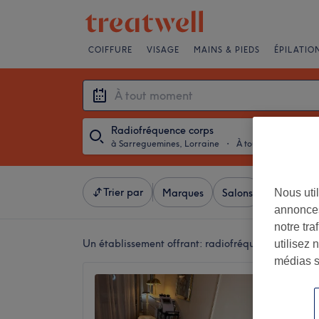
COIFFURE
VISAGE
MAINS & PIEDS
ÉPILATIO
Radiofréquence corps
à Sarreguemines, Lorraine
・
À tout moment
Trier par
Nous util
Marques
Salons
Offres Ex
annonces
notre tr
Un établissement offrant:
radiofréquence corps à 
utilisez 
médias s
Priscil
5,0
Sarregu