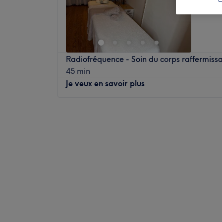
Radiofréquence - Soin du corps raffermiss
45 min
Je veux en savoir plus
Lundi
09:30
–
12:00
Mardi
09:30
–
12:00
Mercredi
Fermé
Jeudi
09:30
–
12:00
Vendredi
09:30
–
12:00
Samedi
Fermé
Dimanche
Fermé
Priscille Drainage est un institut de beaut
Profitez d'un moment rien qu'à vous grâce 