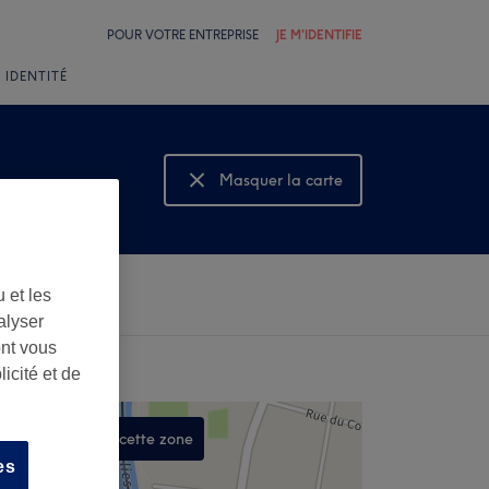
POUR VOTRE ENTREPRISE
JE M'IDENTIFIE
 IDENTITÉ
Masquer la carte
Montrer la carte
 et les
alyser
ont vous
icité et de
Rechercher dans cette zone
es
,