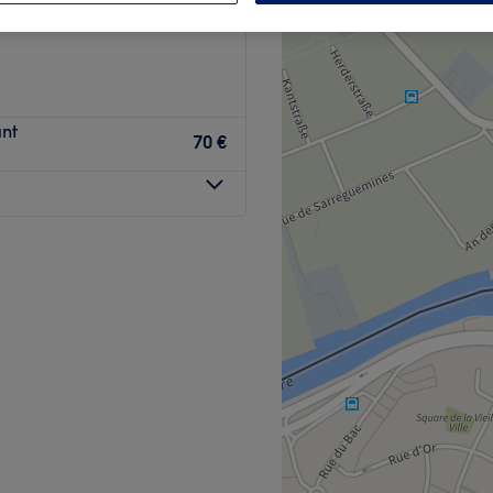
ant
70 €
é installé à Sarreguemines.
à des soins sur mesure