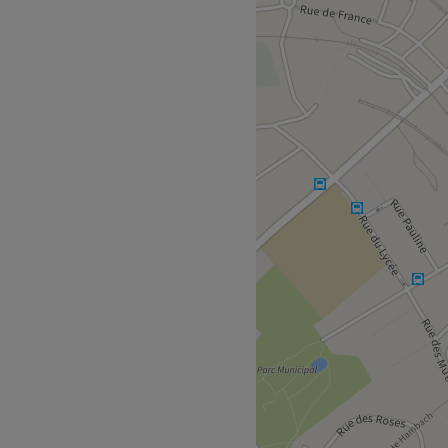
oit pour une pause bien-
 salon met l'accent sur les
e.
e la gare de Sarreguemines.
.
ns un institut moderne où
s du visage et les soins du
Voir le salon