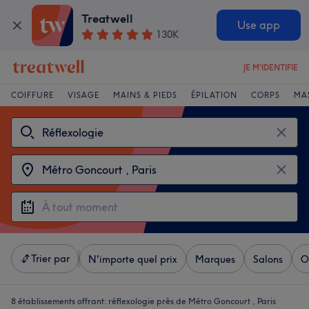
Treatwell
Use app
130K
JE M'IDENTIFIE
COIFFURE
VISAGE
MAINS & PIEDS
ÉPILATION
CORPS
MA
Trier par
N'importe quel prix
Marques
Salons
O
8 établissements offrant:
réflexologie près de Métro Goncourt , Paris