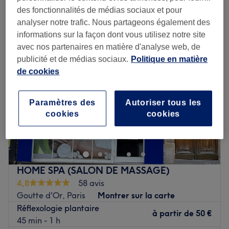
des fonctionnalités de médias sociaux et pour
Lundi
11:00
–
21:00
analyser notre trafic. Nous partageons également des
Mardi
11:00
–
21:00
informations sur la façon dont vous utilisez notre site
Mercredi
11:00
–
21:00
avec nos partenaires en matière d'analyse web, de
Jeudi
11:00
–
21:00
publicité et de médias sociaux.
Politique en matière
Vendredi
11:00
–
21:00
de cookies
Samedi
11:00
–
21:00
Dimanche
11:00
–
21:00
Paramètres des
Autoriser tous les
cookies
cookies
La petite maison de thé est un salon de massage situé
dans le 10 ème arrondissement de Paris, dans le quartier
Goncourt et à quelques pas du métro éponyme.
Dans une ambiance apaisante et conviviale, vous
HOME SPA (SALON DE MASSAGE)
voyagez le temps d’un massage Thaï ou Chinois pour
4,8
58 avis
retrouver sérénité et bien-être. Les cabines cocooning et
Goutte d'Or, Paris
Montrer sur la carte
intimistes vous offrent un cadre de rêve où vous pouvez
Réflexologie plantaire
recevoir des massages personnalisés.
à partir de
50 €
45 min - 1 h