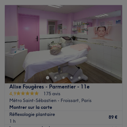
Lundi
10:00
–
19:00
Mardi
10:00
–
19:00
Mercredi
10:00
–
19:00
Jeudi
10:00
–
19:00
Vendredi
10:00
–
19:00
Samedi
10:00
–
19:00
Dimanche
Fermé
O Zen Être est un institut de beauté et de bien-être
spécialisé en thérapies énergétiques chinoises situé dans
le 11ème arrondissement de Paris, dans le quartier
d'Oberkampf, à proximité du métro Parmentier.
Alixe Fougères - Parmentier - 11e
Besoin d'un temps de pause pour faire place à la détente
4,9
175 avis
et au calme ? Pénétrez au cœur d'un espace zen aux
Métro Saint-Sébastien - Froissart, Paris
teintes roses et blanches, imprégné de sérénité et de
Montrer sur la carte
douceur.
Réflexologie plantaire
89 €
1 h
Chouchouté par une véritable équipe de professionnels,