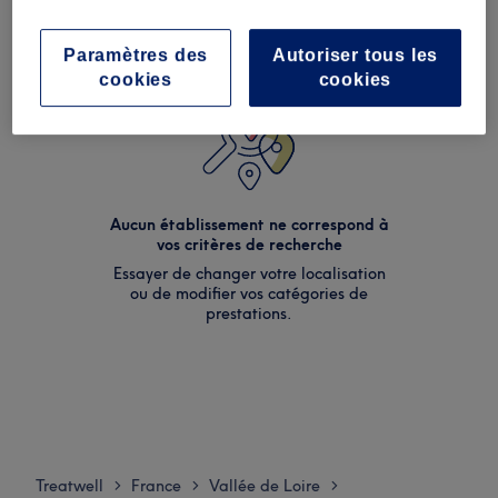
Paramètres des
Autoriser tous les
cookies
cookies
Aucun établissement ne correspond à
vos critères de recherche
Essayer de changer votre localisation
ou de modifier vos catégories de
prestations.
Treatwell
France
Vallée de Loire
>
>
>