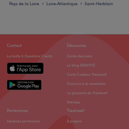
Pays de la Loire
Loire-Atlantique
Saint-Herblain
>
>
Contact
Découvrez
La boîte à Questions Clients
Guide des soins
Le blog IDENTITÉ
Carte Cadeau Treatwell
S'inscrire à la newsletter
Le glossaire de Treatwell
Sitemap
Partenaires
Treatwell
Devenez partenaire
À propos