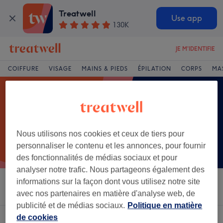
Treatwell
Use app
130K
JE M'IDENTIFIE
COIFFURE
VISAGE
MAINS & PIEDS
ÉPILATION
CORPS
MA
Nous utilisons nos cookies et ceux de tiers pour
personnaliser le contenu et les annonces, pour fournir
des fonctionnalités de médias sociaux et pour
analyser notre trafic. Nous partageons également des
informations sur la façon dont vous utilisez notre site
Trier par
Salons
Offres Express
Note
avec nos partenaires en matière d'analyse web, de
publicité et de médias sociaux.
Politique en matière
de cookies