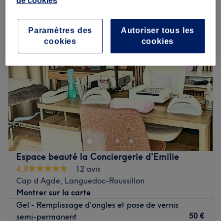
de cookies
remplissage ongles à Agde, Languedoc-Roussillon
Paramètres des
Autoriser tous les
cookies
cookies
Espace beauté la Conciergerie d'Emilie
4,8
12 avis
Cap d Agde, Languedoc-Roussillon
Montrer sur la carte
Gel - Remplissage d'ongles et pose de vernis
50 €
semi-permanent