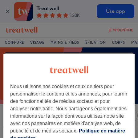
Treatwell
Use app
130K
JE M'IDENTIFIE
COIFFURE
VISAGE
MAINS & PIEDS
ÉPILATION
CORPS
MA
Nous utilisons nos cookies et ceux de tiers pour
personnaliser le contenu et les annonces, pour fournir
des fonctionnalités de médias sociaux et pour
analyser notre trafic. Nous partageons également des
Trier par
Marques
Salons
Offres Express
Note
informations sur la façon dont vous utilisez notre site
avec nos partenaires en matière d'analyse web, de
publicité et de médias sociaux.
Politique en matière
Un établissement offrant: