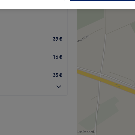
e
39 €
16 €
35 €