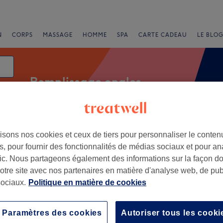
N
CORPS
MASSAGE
HOMME
SPA
CARTE CADEAU
LE BLOG
Remplissage ongles
isons nos cookies et ceux de tiers pour personnaliser le contenu
Offres Express
Note
, pour fournir des fonctionnalités de médias sociaux et pour an
afic. Nous partageons également des informations sur la façon d
Champagne Ardenne
notre site avec nos partenaires en matière d'analyse web, de publ
ociaux.
Politique en matière de cookies
+
 Angel
117 avis
−
Paramètres des cookies
Autoriser tous les cooki
-sur-Marne, Champagne