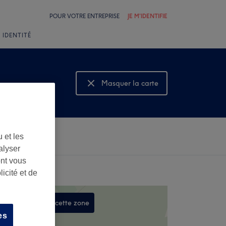
POUR VOTRE ENTREPRISE
JE M'IDENTIFIE
 IDENTITÉ
Masquer la carte
Montrer la carte
 et les
alyser
ont vous
icité et de
Rechercher dans cette zone
es
,