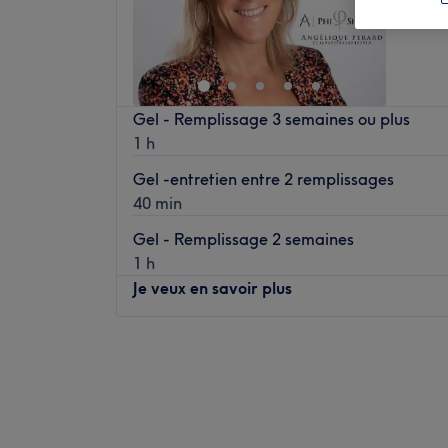
Ardenn
Gel - Remplissage 3 semaines ou plus
1 h
Gel -entretien entre 2 remplissages
40 min
Gel - Remplissage 2 semaines
1 h
Je veux en savoir plus
Lundi
09:00
–
19:00
Mardi
09:00
–
19:00
Mercredi
09:00
–
19:00
Jeudi
09:00
–
19:00
Vendredi
09:00
–
19:00