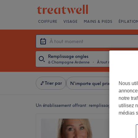
COIFFURE
VISAGE
MAINS & PIEDS
ÉPILATIO
Remplissage ongles
à Champagne Ardenne
・
À tout moment
Trier par
Nous util
N'importe quel prix
Salons
annonces
notre tr
Un établissement offrant:
remplissage ongles à 
utilisez 
médias s
Ongles
5,0
Chalons