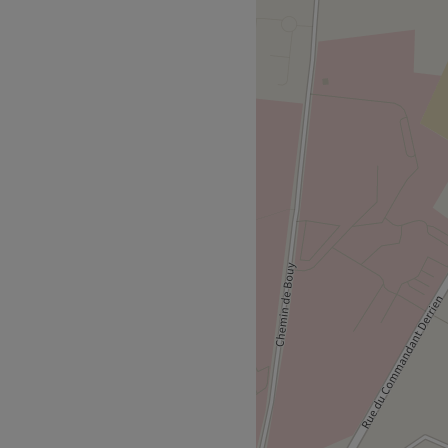
gne, est un espace de
 maquillage permanent.
arrêt de Bus Suippes (Ligne
gne, ce qui permet un accès
e Châlons-en-Champagne ou la
ie ongulaire et
r-faire et sa convivialité.
eauté, qu'il s'agisse de
ation précise et soignée ou