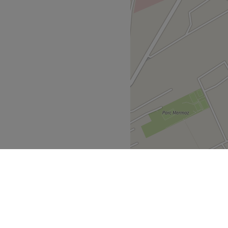
haleureux où l'on se sent
auté.
té des mains et des pieds,
Voir le salon