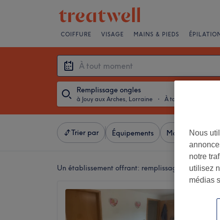
COIFFURE
VISAGE
MAINS & PIEDS
ÉPILATIO
Remplissage ongles
à Jouy aux Arches, Lorraine
・
À tout moment
Trier par
Nous util
Équipements
Marques
Sal
annonces
notre tr
Un établissement offrant:
remplissage ongles à Jo
utilisez 
médias s
Laura 
4,9
Jouy aux