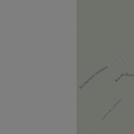
 consacré à l'esthétique.
ent à l'aide des plus
 encore BB Hair Plex.
nnelle conviviale et
est passionnée par son métier
onnel, une coloration ou une
 look au top !
our vos cheveux !
Voir le salon