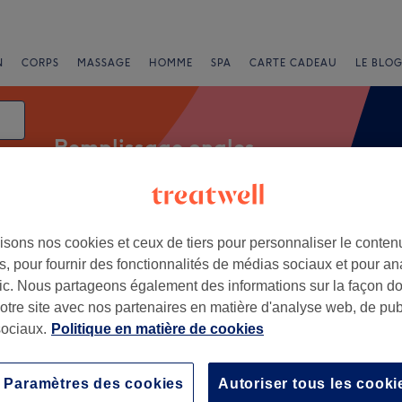
N
CORPS
MASSAGE
HOMME
SPA
CARTE CADEAU
LE BLOG
Remplissage ongles
isons nos cookies et ceux de tiers pour personnaliser le contenu
ons
Offres Express
Note
, pour fournir des fonctionnalités de médias sociaux et pour an
afic. Nous partageons également des informations sur la façon d
uy aux Arches, Lorraine
notre site avec nos partenaires en matière d'analyse web, de publ
ociaux.
Politique en matière de cookies
+
M Coiffure
20 avis
−
Paramètres des cookies
Autoriser tous les cooki
 Arches, Lorraine