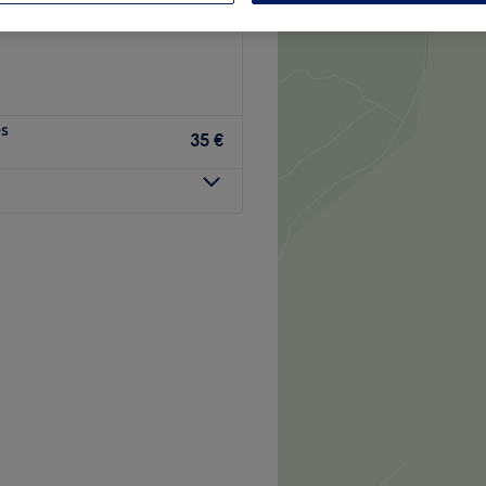
s
35 €
ixte, situé à Ancy-sur-
aturel de Lorraine.