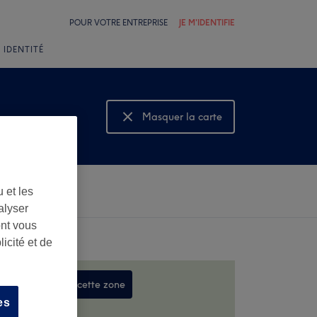
POUR VOTRE ENTREPRISE
JE M'IDENTIFIE
 IDENTITÉ
Masquer la carte
Montrer la carte
 et les
alyser
ont vous
icité et de
Rechercher dans cette zone
es
,