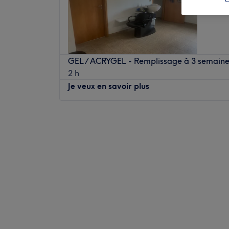
GEL / ACRYGEL - Remplissage à 3 semaine
2 h
Je veux en savoir plus
Lundi
09:00
–
18:00
Mardi
09:00
–
18:00
Mercredi
09:00
–
18:00
Jeudi
09:00
–
18:00
Vendredi
09:00
–
18:00
Samedi
09:00
–
18:00
Dimanche
Fermé
Laura M Coiffure est un salon de coiffure m
Moselle en Moselle, dans le parc régional n