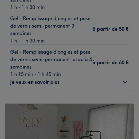
1 h - 1 h 30 min
Gel - Remplissage d'ongles et pose
de vernis semi-permanent 3
à partir de
50 €
semaines
1 h - 1 h 30 min
Gel - Remplissage d'ongles et pose
de vernis semi-permanent jusqu'à 4
à partir de
60 €
semaines
1 h 15 min - 1 h 45 min
Je veux en savoir plus
Lundi
09:00
–
15:00
Mardi
09:00
–
15:00
Mercredi
10:00
–
15:00
Jeudi
09:00
–
15:00
Vendredi
09:00
–
15:00
Samedi
10:00
–
18:00