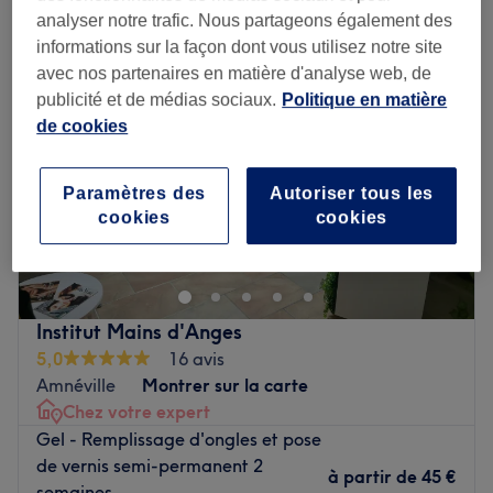
analyser notre trafic. Nous partageons également des
informations sur la façon dont vous utilisez notre site
avec nos partenaires en matière d'analyse web, de
publicité et de médias sociaux.
Politique en matière
de cookies
Paramètres des
Autoriser tous les
cookies
cookies
Institut Mains d'Anges
5,0
16 avis
Amnéville
Montrer sur la carte
Chez votre expert
Gel - Remplissage d'ongles et pose
de vernis semi-permanent 2
à partir de
45 €
semaines