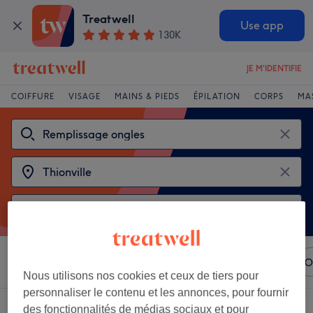
Treatwell
Use app
130K
JE M'IDENTIFIE
COIFFURE
VISAGE
MAINS & PIEDS
ÉPILATION
CORPS
MA
Trier par
N'importe quel prix
Marques
Salons
O
Nous utilisons nos cookies et ceux de tiers pour
personnaliser le contenu et les annonces, pour fournir
2 établissements offrant:
remplissages d'ongles à Thionville
des fonctionnalités de médias sociaux et pour