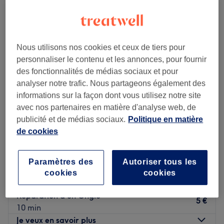
réparation ongle cassé près de 15ème arrondissement, Marseille
Nous utilisons nos cookies et ceux de tiers pour
personnaliser le contenu et les annonces, pour fournir
des fonctionnalités de médias sociaux et pour
analyser notre trafic. Nous partageons également des
informations sur la façon dont vous utilisez notre site
avec nos partenaires en matière d'analyse web, de
publicité et de médias sociaux.
Politique en matière
de cookies
M beauty's sisters
Paramètres des
Autoriser tous les
4,9
295 avis
cookies
cookies
L'Estaque, Marseille
Montrer sur la carte
Réparation d'un Ongle
5 €
10 min
Je veux en savoir plus