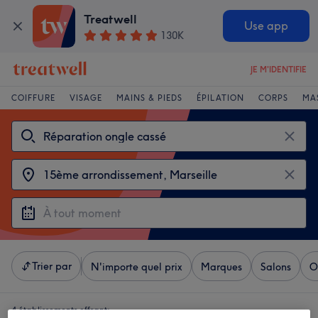
Treatwell
Use app
130K
JE M'IDENTIFIE
COIFFURE
VISAGE
MAINS & PIEDS
ÉPILATION
CORPS
MA
Trier par
N'importe quel prix
Marques
Salons
O
4 établissements offrant: