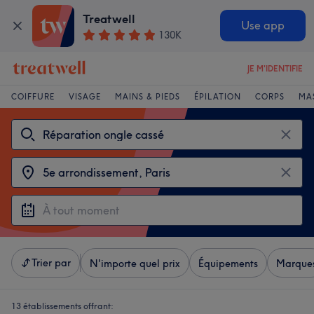
Treatwell
Use app
130K
JE M'IDENTIFIE
COIFFURE
VISAGE
MAINS & PIEDS
ÉPILATION
CORPS
MA
Trier par
N'importe quel prix
Équipements
Marque
13 établissements offrant: