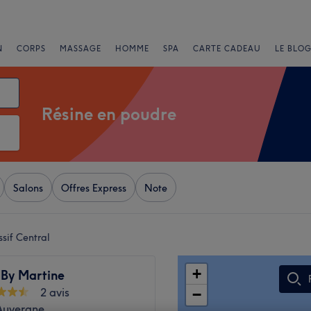
N
CORPS
MASSAGE
HOMME
SPA
CARTE CADEAU
LE BLOG
Résine en poudre
Salons
Offres Express
Note
sif Central
+
 By Martine
2 avis
−
 Auvergne