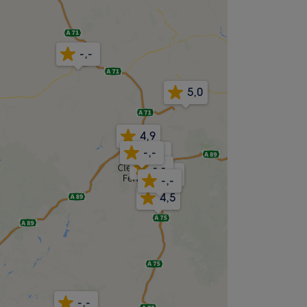
-,-
5,0
4,9
-,-
-,-
-,-
-,-
-,-
4,5
-,-