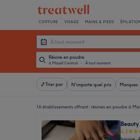
COIFFURE
VISAGE
MAINS & PIEDS
ÉPILATIO
Résine en poudre
à Massif Central
・
À tout moment
Trier par
N'importe quel prix
Marques
16 établissements offrant:
résines en poudre à Mas
Beauty
4,5
Issoire,