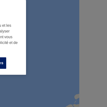
 et les
alyser
ont vous
icité et de
es