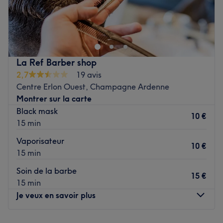
beauté.
Voir le salon
les spécialités de l'établissement : la beauté des mains et
des pieds, maquillage permanent.
Voir le salon
La Ref Barber shop
2,7
19 avis
Centre Erlon Ouest, Champagne Ardenne
Montrer sur la carte
Black mask
10 €
15 min
Vaporisateur
10 €
15 min
Soin de la barbe
15 €
15 min
Je veux en savoir plus
Lundi
Fermé