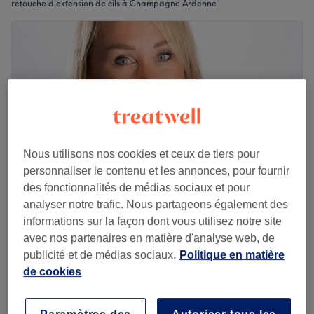
retouche d'extension de cils à Champagne Ardenne
Nous utilisons nos cookies et ceux de tiers pour
personnaliser le contenu et les annonces, pour fournir
des fonctionnalités de médias sociaux et pour
analyser notre trafic. Nous partageons également des
Ongles Angel
informations sur la façon dont vous utilisez notre site
avec nos partenaires en matière d'analyse web, de
5,0
117 avis
publicité et de médias sociaux.
Politique en matière
Chalons-sur-Marne, Champagne Ardenne
de cookies
Montrer sur la carte
Épilation à la cire des sourcils
10 €
15 min