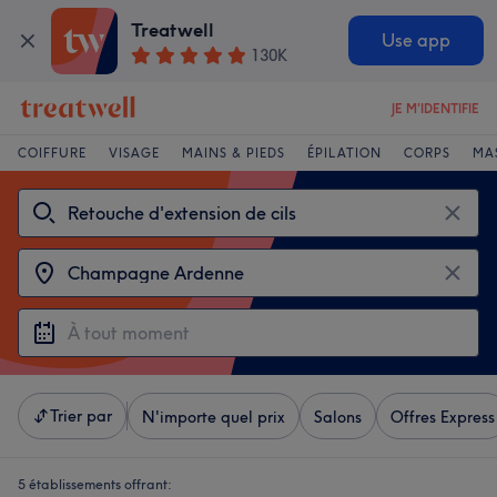
Treatwell
Use app
130K
JE M'IDENTIFIE
COIFFURE
VISAGE
MAINS & PIEDS
ÉPILATION
CORPS
MA
Trier par
N'importe quel prix
Salons
Offres Express
5 établissements offrant: