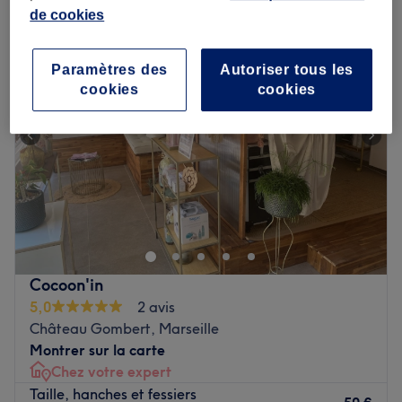
soin anti-cellulite près de Saint-Mitre, Marseille
de cookies
Paramètres des
Autoriser tous les
cookies
cookies
Cocoon'in
5,0
2 avis
Château Gombert, Marseille
Montrer sur la carte
Chez votre expert
Taille, hanches et fessiers