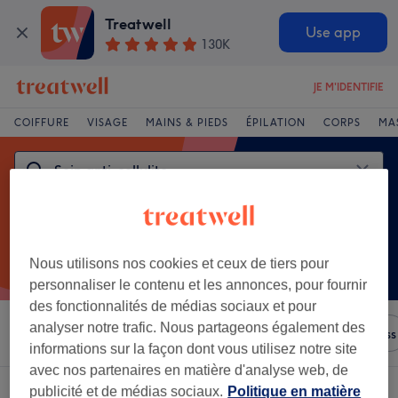
Treatwell
Use app
130K
JE M'IDENTIFIE
COIFFURE
VISAGE
MAINS & PIEDS
ÉPILATION
CORPS
MA
Nous utilisons nos cookies et ceux de tiers pour
personnaliser le contenu et les annonces, pour fournir
des fonctionnalités de médias sociaux et pour
analyser notre trafic. Nous partageons également des
Trier par
N'importe quel prix
Salons
Offres Express
informations sur la façon dont vous utilisez notre site
avec nos partenaires en matière d'analyse web, de
Un établissement offrant:
publicité et de médias sociaux.
Politique en matière