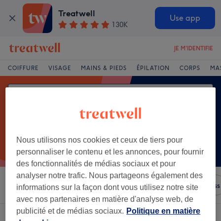
Treatwell
Use app
130K
JE M'IDENTIFIE
COIFFURE
VISAGE
MAINS & PIEDS
ÉPILATION
CORPS
MA
Nous utilisons nos cookies et ceux de tiers pour
personnaliser le contenu et les annonces, pour fournir
des fonctionnalités de médias sociaux et pour
analyser notre trafic. Nous partageons également des
Trier par
N'importe quel prix
Salons
Offres Express
informations sur la façon dont vous utilisez notre site
avec nos partenaires en matière d'analyse web, de
publicité et de médias sociaux.
Politique en matière
Un établissement offrant:
soin aux ventouses à Massif Central