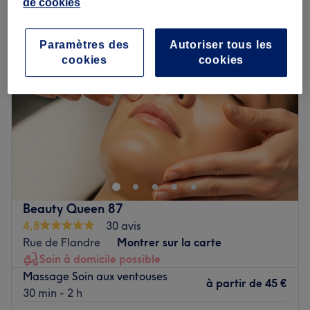
de cookies
Paramètres des
Autoriser tous les
cookies
cookies
Beauty Queen 87
4,8
30 avis
Rue de Flandre
Montrer sur la carte
Soin à domicile possible
Massage Soin aux ventouses
à partir de
45 €
30 min - 2 h