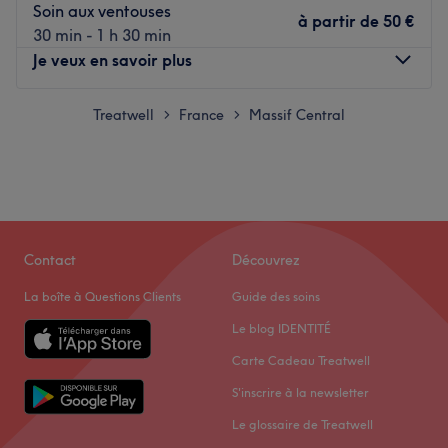
Soin aux ventouses
à partir de
50 €
30 min - 1 h 30 min
Je veux en savoir plus
Lundi
Treatwell
France
Massif Central
10:00
–
19:00
>
>
Mardi
10:00
–
19:00
Mercredi
10:00
–
19:00
Jeudi
10:00
–
19:00
Vendredi
10:00
–
19:00
Samedi
Fermé
Dimanche
Fermé
Contact
Découvrez
La boîte à Questions Clients
Guide des soins
Bienvenue chez Beauty Queen 87, votre destination
Le blog IDENTITÉ
incontournable pour une expérience de beauté à
Boisseuil. Découvrez une gamme complète de soins
Carte Cadeau Treatwell
esthétiques et relaxants, conçus pour vous offrir une
S'inscrire à la newsletter
évasion totale du quotidien. Accordez-vous une pause
Le glossaire de Treatwell
bien-être et laissez-vous dorloter par Aysel, spécialiste en