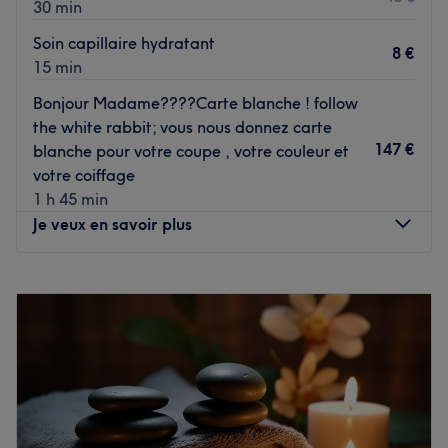
30 min
Soin capillaire hydratant
8 €
15 min
Bonjour Madame????Carte blanche ! follow
the white rabbit; vous nous donnez carte
147 €
blanche pour votre coupe , votre couleur et
votre coiffage
1 h 45 min
Je veux en savoir plus
Lundi
08:00
–
16:00
Mardi
08:00
–
16:00
Mercredi
08:00
–
19:00
Jeudi
08:00
–
19:00
Vendredi
08:00
–
19:00
Samedi
Fermé
Dimanche
Fermé