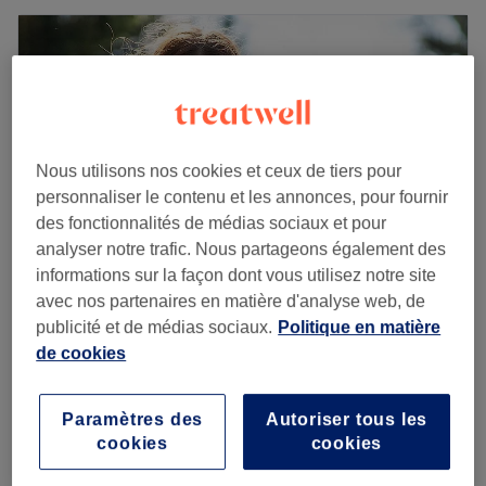
Nous utilisons nos cookies et ceux de tiers pour
personnaliser le contenu et les annonces, pour fournir
des fonctionnalités de médias sociaux et pour
analyser notre trafic. Nous partageons également des
informations sur la façon dont vous utilisez notre site
avec nos partenaires en matière d'analyse web, de
Le Salon - Migennes
publicité et de médias sociaux.
Politique en matière
5,0
7 avis
de cookies
Bourgogne
Montrer sur la carte
Protocole métal détox
6 €
Paramètres des
Autoriser tous les
5 min
cookies
cookies
Je veux en savoir plus