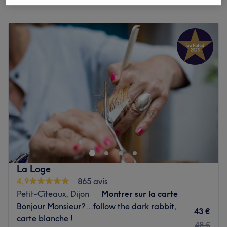
Lundi
Fermé
Mardi
09:00
–
18:00
Mercredi
09:00
–
19:30
Jeudi
11:00
–
19:30
Vendredi
09:00
–
18:00
Samedi
08:30
–
17:00
Dimanche
Fermé
Voir le salon
La Loge
4,9
865 avis
Petit-Cîteaux, Dijon
Montrer sur la carte
Bonjour Monsieur?...follow the dark rabbit,
43 €
carte blanche !
48 €