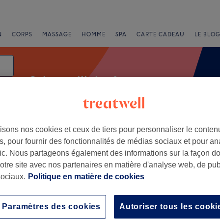
N
CORPS
MASSAGE
HOMME
SPA
CARTE CADEAU
LE BLOG
Soin capillaire femme
ent
isons nos cookies et ceux de tiers pour personnaliser le contenu
e
, pour fournir des fonctionnalités de médias sociaux et pour an
afic. Nous partageons également des informations sur la façon d
notre site avec nos partenaires en matière d'analyse web, de publ
ociaux.
Politique en matière de cookies
+
−
Paramètres des cookies
Autoriser tous les cooki