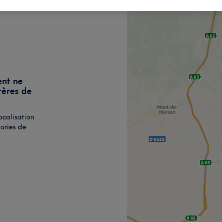
ent ne
tères de
ocalisation
ories de