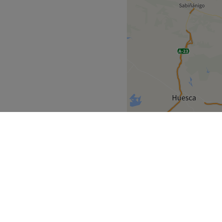
LOURDES-TARBES
>
uvrez
Partenaires