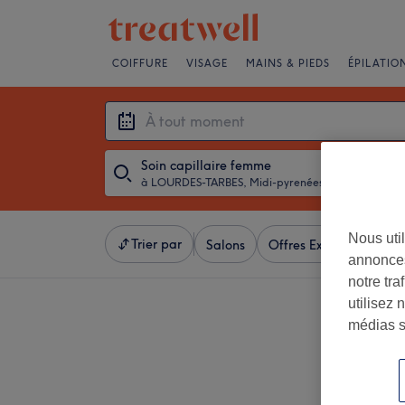
COIFFURE
VISAGE
MAINS & PIEDS
ÉPILATIO
Soin capillaire femme
à LOURDES-TARBES, Midi-pyrenées
・
À tout mom
Nous util
Trier par
Salons
Offres Express
Not
annonces
notre tr
utilisez 
médias s