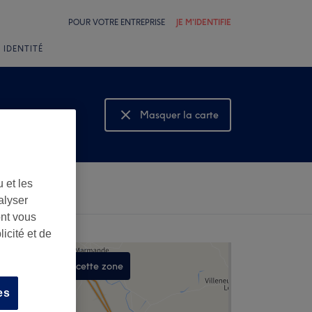
POUR VOTRE ENTREPRISE
JE M'IDENTIFIE
 IDENTITÉ
Masquer la carte
Montrer la carte
 et les
alyser
ont vous
icité et de
Rechercher dans cette zone
,
es