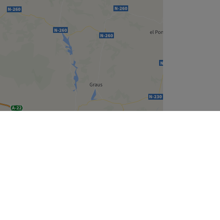
Leaflet
| ©
OpenStreetMap
contributors
Treatwell