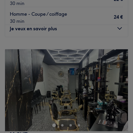
30 min
Homme - Coupe / coiffage
24 €
30 min
Je veux en savoir plus
Lundi
Fermé
Mardi
Fermé
Mercredi
09:30
–
19:00
Jeudi
09:30
–
19:00
Vendredi
09:30
–
19:00
Samedi
09:30
–
19:00
Dimanche
Fermé
Installé à Étaples, venez découvrir le salon de coiffure
Will ! Vous profiterez d'un agréable moment dans un lieu
joliment décoré où vous vous sentirez bien. Will vous
reçoit avec le sourire pour vous proposer des prestations
personnalisées tout en répondant à vos besoins, afin de