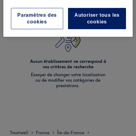
Paramètres des
Autoriser tous les
cookies
cookies
Aucun établissement ne correspond à
vos critères de recherche
Essayer de changer votre localisation
ou de modifier vos catégories de
prestations.
Treatwell
France
Île-de-France
>
>
>