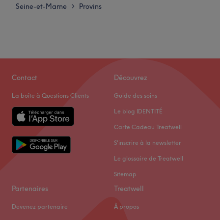
Seine-et-Marne
Provins
>
Contact
Découvrez
La boîte à Questions Clients
Guide des soins
Le blog IDENTITÉ
Carte Cadeau Treatwell
S'inscrire à la newsletter
Le glossaire de Treatwell
Sitemap
Partenaires
Treatwell
Devenez partenaire
À propos