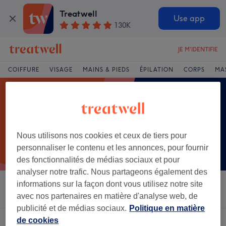
Treatwell
Use app
130K
JE M'IDENTIFIE
COIFFURE
VISAGE
MAINS & PIEDS
ÉPILATION
CORPS
MA
Nous utilisons nos cookies et ceux de tiers pour
personnaliser le contenu et les annonces, pour fournir
des fonctionnalités de médias sociaux et pour
analyser notre trafic. Nous partageons également des
informations sur la façon dont vous utilisez notre site
Trier par
Salons
Offres Express
Note
avec nos partenaires en matière d'analyse web, de
publicité et de médias sociaux.
Politique en matière
de cookies