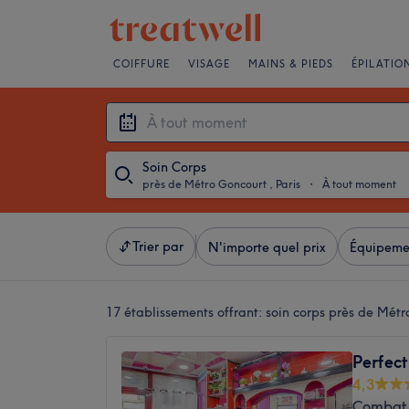
COIFFURE
VISAGE
MAINS & PIEDS
ÉPILATIO
Soin Corps
près de Métro Goncourt , Paris
・
À tout moment
Trier par
N'importe quel prix
Équipeme
17 établissements offrant:
soin corps près de Métr
Perfect
4,3
Combat,