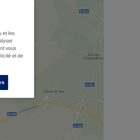
 et les
alyser
ont vous
icité et de
es