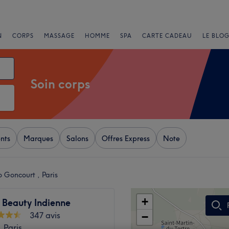
N
CORPS
MASSAGE
HOMME
SPA
CARTE CADEAU
LE BLOG
Soin corps
nts
Marques
Salons
Offres Express
Note
o Goncourt , Paris
+
 Beauty Indienne
347 avis
−
 Paris