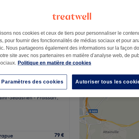
isons nos cookies et ceux de tiers pour personnaliser le contenu
25 €
, pour fournir des fonctionnalités de médias sociaux et pour an
afic. Nous partageons également des informations sur la façon d
notre site avec nos partenaires en matière d'analyse web, de publ
ociaux.
Politique en matière de cookies
e Soi chez Baïbaé
Paramètres des cookies
Autoriser tous les cooki
254 avis
int-Sébastien - Froissart,
 beauté situé dans le 19ème
79 €
érapue
 de Laumière, à deux pas de