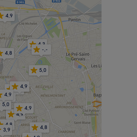
4,9
4,3
-,-
4,8
5,0
4,9
4,5
4,9
5,0
5,0
4,9
4,9
4,8
4,8
3,9