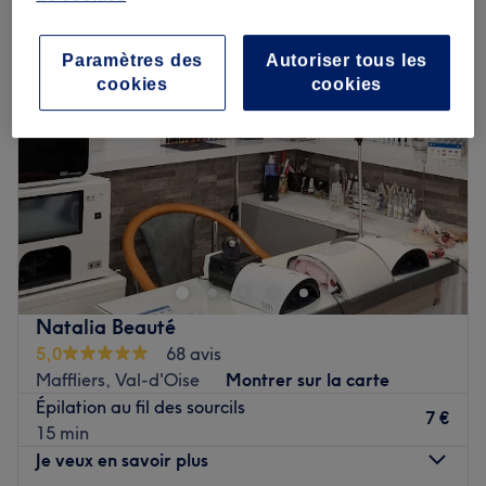
Paramètres des
Autoriser tous les
cookies
cookies
Natalia Beauté
5,0
68 avis
Maffliers, Val-d'Oise
Montrer sur la carte
Épilation au fil des sourcils
7 €
15 min
Je veux en savoir plus