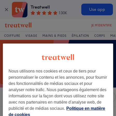
Treatwell
Use app
130K
JE M'IDENTIFIE
COIFFURE
VISAGE
MAINS & PIEDS
ÉPILATION
CORPS
MA
Nous utilisons nos cookies et ceux de tiers pour
personnaliser le contenu et les annonces, pour fournir
des fonctionnalités de médias sociaux et pour
analyser notre trafic. Nous partageons également des
informations sur la façon dont vous utilisez notre site
Trier par
Marques
Salons
Offres Express
Note
avec nos partenaires en matière d'analyse web, de
publicité et de médias sociaux.
Politique en matière
Un établissement offrant:
soin des cils et sourcils à Maffliers, Val-d'Oise
de cookies