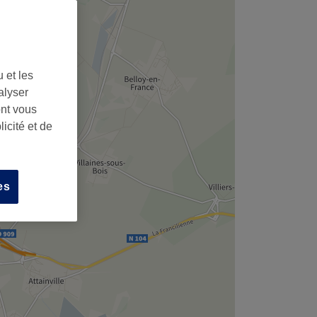
 et les
alyser
ont vous
icité et de
es