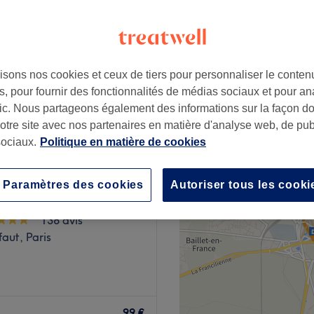
isons nos cookies et ceux de tiers pour personnaliser le contenu
75 €
, pour fournir des fonctionnalités de médias sociaux et pour an
afic. Nous partageons également des informations sur la façon d
notre site avec nos partenaires en matière d'analyse web, de publ
ociaux.
Politique en matière de cookies
o Institut Guinot &
Paramètres des cookies
Autoriser tous les cooki
n
138 avis
faut, Paris
Beautytime, un salon de
sthéticiennes dédiées à
99 €