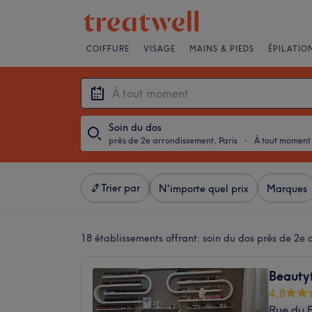
COIFFURE
VISAGE
MAINS & PIEDS
ÉPILATIO
Soin du dos
près de 2e arrondissement, Paris
・
À tout moment
Trier par
N'importe quel prix
Marques
18 établissements offrant:
soin du dos près de 2e 
Beauty
4,8
Rue du 