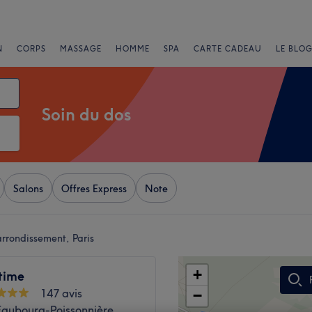
N
CORPS
MASSAGE
HOMME
SPA
CARTE CADEAU
LE BLOG
Soin du dos
Salons
Offres Express
Note
arrondissement, Paris
+
time
147 avis
−
Faubourg-Poissonnière,