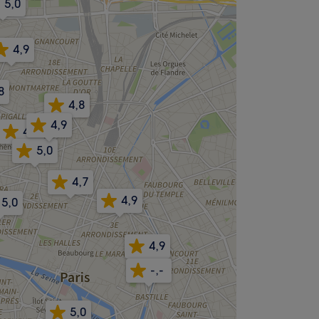
5,0
4,9
8
4,8
4,9
4,3
5,0
4,7
4,9
5,0
4,9
-,-
5,0