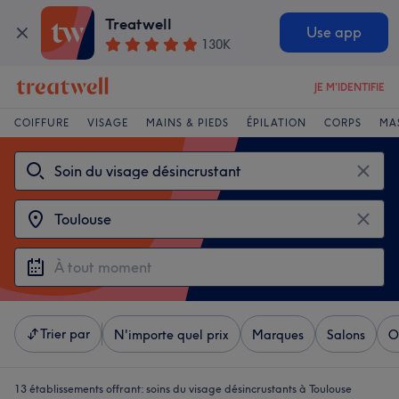
Treatwell
Use app
130K
JE M'IDENTIFIE
COIFFURE
VISAGE
MAINS & PIEDS
ÉPILATION
CORPS
MA
Trier par
N'importe quel prix
Marques
Salons
O
13 établissements offrant:
soins du visage désincrustants à Toulouse