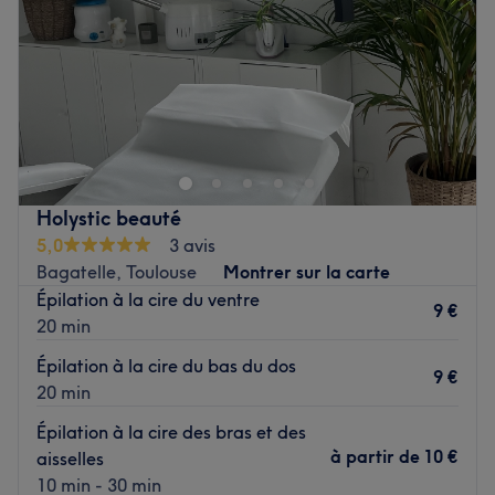
Samedi
10:00
–
19:00
Dimanche
Fermé
Sbeauty, situé à Toulouse, est un espace dédié à la mise
en valeur de votre beauté. L'institut vous accueille dans
un environnement confortable où chaque prestation est
pensée pour révéler votre élégance naturelle. Du détail
des ongles à l’intensité du regard, en passant par des
Holystic beauté
techniques de maquillage durable, tout est réalisé avec
5,0
3 avis
soin et professionnalisme.
Bagatelle, Toulouse
Montrer sur la carte
Transport public le plus proche
Épilation à la cire du ventre
9 €
20 min
L'arrêt de bus Roguet est à deux minutes à pied du salon.
Épilation à la cire du bas du dos
L'équipe
9 €
20 min
Une équipe engagée qui vous accompagne avec
professionnalisme et douceur.
Épilation à la cire des bras et des
à partir de
10 €
aisselles
Nos coups de cœur :
10 min - 30 min
L’atmosphère : une ambiance chaleureuse et conviviale