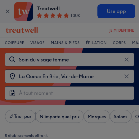
Treatwell
Use app
130K
JE M'IDENTIFIE
COIFFURE
VISAGE
MAINS & PIEDS
ÉPILATION
CORPS
MA
Trier par
N'importe quel prix
Marques
Salons
O
8 établissements offrant: