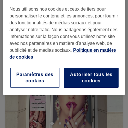
30 min - 1 h
Économisez jusqu'à 15%
Nous utilisons nos cookies et ceux de tiers pour
à partir de
85 €
Soin du visage Guasha
personnaliser le contenu et les annonces, pour fournir
1 h
Économisez jusqu'à 15%
des fonctionnalités de médias sociaux et pour
analyser notre trafic. Nous partageons également des
Je veux en savoir plus
informations sur la façon dont vous utilisez notre site
avec nos partenaires en matière d'analyse web, de
Lundi
10:00
–
19:00
publicité et de médias sociaux.
Politique en matière
Mardi
10:00
–
19:00
de cookies
Mercredi
10:00
–
19:00
Jeudi
10:00
–
19:00
Vendredi
10:00
–
19:00
Paramètres des
Autoriser tous les
Samedi
10:00
–
20:00
cookies
cookies
Dimanche
10:30
–
19:30
Nuad salon de massage thai est un centre de bien-être
installé à Pontault-Combault à proximité du centre
commercial. Poussez les portes d'un lieu où détente et
relaxation riment avec bien-être et profitez de soins