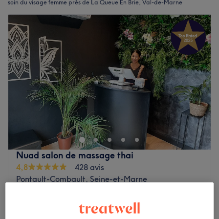
soin du visage femme près de La Queue En Brie, Val-de-Marne
Nuad salon de massage thai
4,8
428 avis
Pontault-Combault, Seine-et-Marne
Montrer sur la carte
"Happy hours"
à partir de
46,75 €
Soin du visage thaïlandais