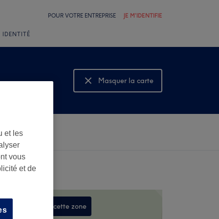
POUR VOTRE ENTREPRISE
JE M'IDENTIFIE
 IDENTITÉ
Masquer la carte
Montrer la carte
 et les
alyser
ont vous
icité et de
Rechercher dans cette zone
es