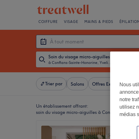
COIFFURE
VISAGE
MAINS & PIEDS
ÉPILATIO
Soin du visage micro-aiguilles
à Conflans-Sainte-Honorine, Yvelines
・
À tout mo
Trier par
Salons
Offres Express
Not
Nous util
annonces
notre tr
Un établissement offrant:
utilisez 
soin du visage micro-aiguilles à Conflans-Sainte-
médias s
Beleza 
3,1