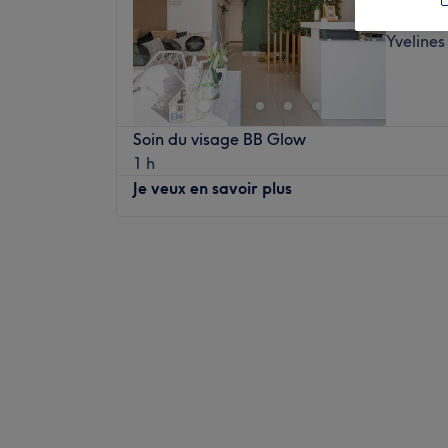
Conflan
Yvelines
Soin du visage BB Glow
1 h
Je veux en savoir plus
Lundi
Fermé
Mardi
10:00
–
20:00
Mercredi
10:00
–
20:00
Jeudi
10:00
–
20:00
Vendredi
10:00
–
20:00
Samedi
10:00
–
20:00
Dimanche
10:00
–
19:00
Bienvenue chez Beleza Beauty Center, un s