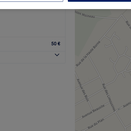
s-Sainte-Honorine,
50 €
uperbe institut de beauté