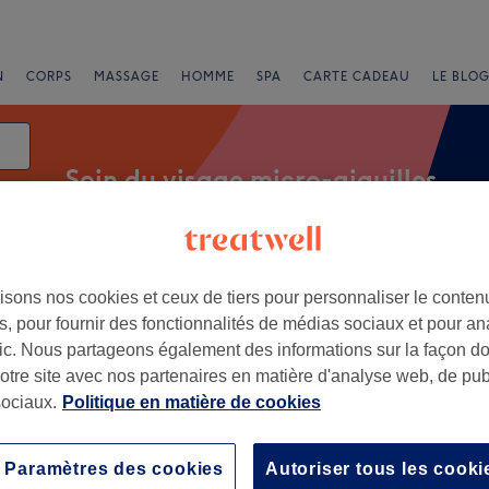
N
CORPS
MASSAGE
HOMME
SPA
CARTE CADEAU
LE BLOG
Soin du visage micro-aiguilles
ment
e
isons nos cookies et ceux de tiers pour personnaliser le contenu
, pour fournir des fonctionnalités de médias sociaux et pour an
afic. Nous partageons également des informations sur la façon d
notre site avec nos partenaires en matière d'analyse web, de publ
Honorine, Yvelines
ociaux.
Politique en matière de cookies
+
Beauty center
Paramètres des cookies
Autoriser tous les cooki
7 avis
−