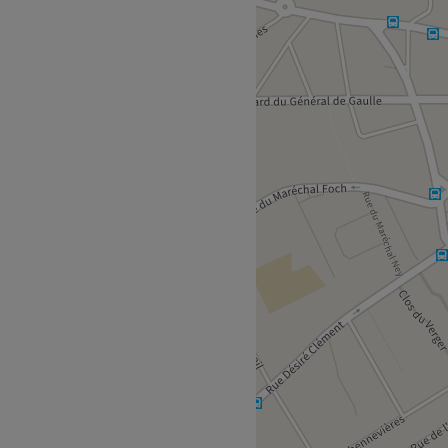
gion parisienne. Laissez-
ne parenthèse beauté et
otre beauté naturelle et
s portes de cet
 accueillis par une équipe
rté, desservi par la ligne
nt ravies de partager leur
ans un institut moderne où
ns du visage.
ge, Gel Polish et Vishine.