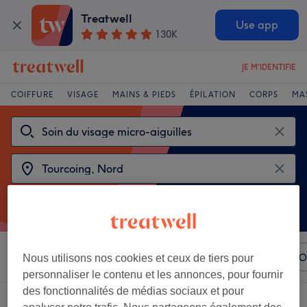
Treatwell
Use app
130K
JE M'IDENTIFIE
COIFFURE
VISAGE
MAINS & PIEDS
ÉPILATION
CORPS
MA
Trier par
N'importe quel prix
Marques
Salons
O
Nous utilisons nos cookies et ceux de tiers pour
personnaliser le contenu et les annonces, pour fournir
des fonctionnalités de médias sociaux et pour
2 établissements offrant:
microneedling près de Tourcoing, Nord