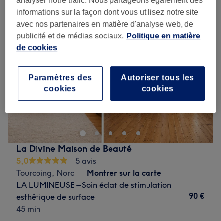
analyser notre trafic. Nous partageons également des
informations sur la façon dont vous utilisez notre site
avec nos partenaires en matière d'analyse web, de
publicité et de médias sociaux.
Politique en matière
de cookies
Paramètres des
Autoriser tous les
cookies
cookies
La Divine Maison de Beauté
5,0
5 avis
Tourcoing, Nord
Montrer sur la carte
LA LUMINEUSE – Soin éclat de stimulation
90 €
esthétique de surface
45 min