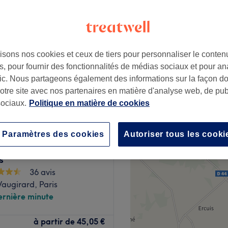
isons nos cookies et ceux de tiers pour personnaliser le contenu
(60min)
à partir de
39,90 €
, pour fournir des fonctionnalités de médias sociaux et pour an
afic. Nous partageons également des informations sur la façon d
notre site avec nos partenaires en matière d'analyse web, de publ
ociaux.
Politique en matière de cookies
's Beauté (Salon
Paramètres des cookies
Autoriser tous les cooki
tique indien) -
s
36 avis
augirard, Paris
ernière minute
om “À Vous de Plaire”, est
à partir de
45,05 €
ondissement de Paris, au