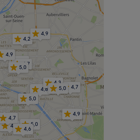
4,9
4,2
4,9
4,7
4,7
5,0
4,3
4,7
5,0
4,8
5,0
4,9
4,7
5,0
4,7
4,6