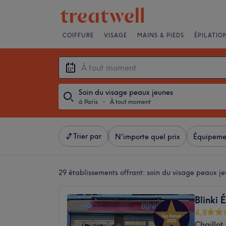
COIFFURE
VISAGE
MAINS & PIEDS
ÉPILATIO
Soin du visage peaux jeunes
à Paris
・
À tout moment
Trier par
N'importe quel prix
Équipeme
29 établissements offrant:
soin du visage peaux je
Blinki É
4,8
Chaillot,