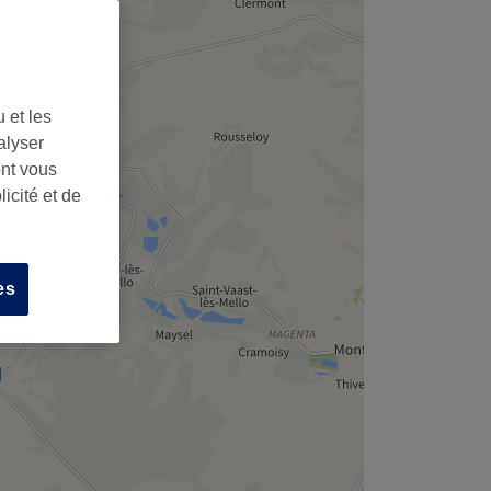
 et les
alyser
ont vous
icité et de
es