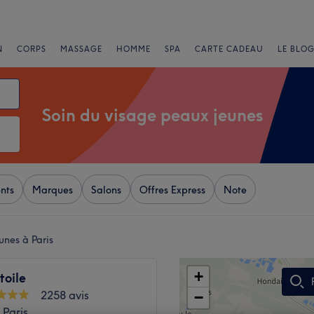
N
CORPS
MASSAGE
HOMME
SPA
CARTE CADEAU
LE BLOG
Soin du visage peaux jeunes
nts
Marques
Salons
Offres Express
Note
unes à Paris
+
toile
2258 avis
−
 Paris