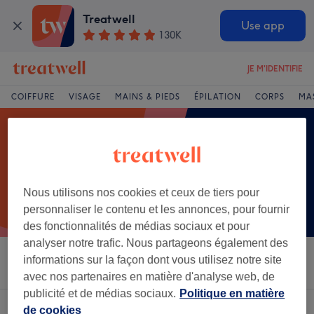
Treatwell
Use app
130K
JE M'IDENTIFIE
COIFFURE
VISAGE
MAINS & PIEDS
ÉPILATION
CORPS
MA
Nous utilisons nos cookies et ceux de tiers pour
personnaliser le contenu et les annonces, pour fournir
des fonctionnalités de médias sociaux et pour
analyser notre trafic. Nous partageons également des
informations sur la façon dont vous utilisez notre site
Trier par
Salons
Offres Express
Note
avec nos partenaires en matière d'analyse web, de
publicité et de médias sociaux.
Politique en matière
Un établissement offrant:
soin lipo à Toulouse
de cookies