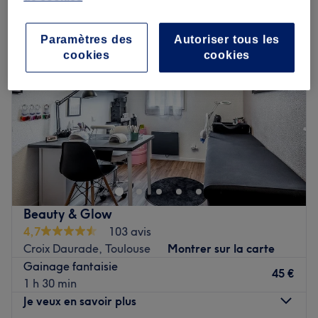
Paramètres des
Autoriser tous les
cookies
cookies
Beauty & Glow
4,7
103 avis
Croix Daurade, Toulouse
Montrer sur la carte
Gainage fantaisie
45 €
1 h 30 min
Je veux en savoir plus