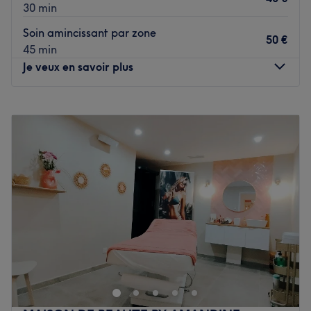
30 min
Soin amincissant par zone
50 €
45 min
Je veux en savoir plus
Lundi
10:00
–
18:30
Mardi
10:00
–
18:30
Mercredi
Fermé
Jeudi
10:00
–
18:30
Vendredi
10:00
–
18:30
Samedi
10:00
–
19:00
Dimanche
Fermé
Plongez-vous dans l'univers de votre institut de beauté
LNS Institut, situé à Istres ! Détendez-vous pleinement au
sein de notre institut et offrez-vous une expérience de
beauté et bien-être uniques.