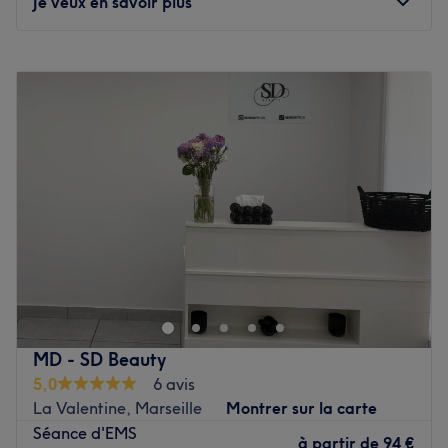
Je veux en savoir plus
L'équipe
Lundi
10:00
–
19:00
L'équipe des experts s'investit pleinement pour garantir
Mardi
10:00
–
19:00
une expérience agréable et satisfaisante pour chaque
Mercredi
Fermé
client.
Jeudi
10:00
–
19:00
Vendredi
10:00
–
19:00
Nos coups de cœur :
Samedi
10:00
–
16:00
L’atmosphère : une ambiance cocooning, zen et classe
Dimanche
Fermé
pour un profond moment de détente.
Les spécialités de l’établissement : les soins du corps et
Bienvenue chez Booty Full Institut, un institut de beauté
du visage.
situé dans le quartier Saint-Loup, dans le 10ᵉ
Voir le salon
arrondissement de Marseille. Votre équipe de
professionnelles vous propose une large gamme de
prestations : Lifting Colombien, séance de
MD - SD Beauty
madérothérapie, lipocavitation, soins du visage, ou
5,0
6 avis
encore beauté du regard. Si vous souhaitez vous
La Valentine, Marseille
Montrer sur la carte
débarrasser de certains de vos complexes et révéler votre
Séance d'EMS
beauté naturelle, Booty Full Institut est l'institut qu'il vous
à partir de
94 €