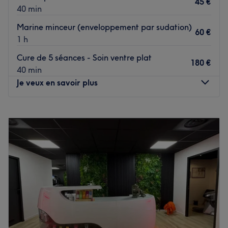
45 €
Nos coups de cœur
40 min
L'atmosphère:
Marine minceur (enveloppement par sudation)
Les spécialités de l'établissement: coiffure
60 €
1 h
Voir le salon
Cure de 5 séances - Soin ventre plat
180 €
40 min
Je veux en savoir plus
Lundi
08:00
–
09:00
Mardi
Fermé
Mercredi
Fermé
Jeudi
Fermé
Vendredi
Fermé
Samedi
Fermé
Dimanche
Fermé
Bienvenue chez Cocoon'in situé dans le 13e
arrondissement de Marseille. Oubliez vos soucis du