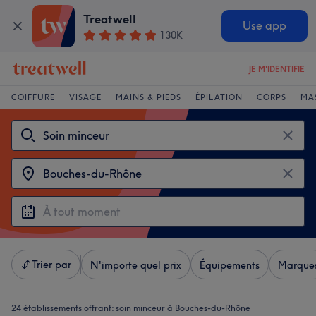
Treatwell
Use app
130K
JE M'IDENTIFIE
COIFFURE
VISAGE
MAINS & PIEDS
ÉPILATION
CORPS
MA
Trier par
N'importe quel prix
Équipements
Marque
24 établissements offrant:
soin minceur à Bouches-du-Rhône