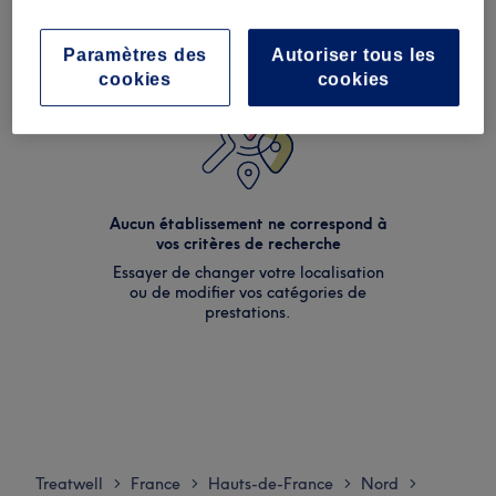
Paramètres des
Autoriser tous les
cookies
cookies
Aucun établissement ne correspond à
vos critères de recherche
Essayer de changer votre localisation
ou de modifier vos catégories de
prestations.
Treatwell
France
Hauts-de-France
Nord
>
>
>
>