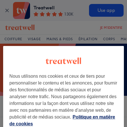
Treatwell
Use app
130K
JE M'IDENTIFIE
COIFFURE
VISAGE
MAINS & PIEDS
ÉPILATION
CORPS
MA
Nous utilisons nos cookies et ceux de tiers pour
personnaliser le contenu et les annonces, pour fournir
des fonctionnalités de médias sociaux et pour
analyser notre trafic. Nous partageons également des
informations sur la façon dont vous utilisez notre site
Trier par
Salons
Offres Express
Note
avec nos partenaires en matière d'analyse web, de
publicité et de médias sociaux.
Politique en matière
de cookies