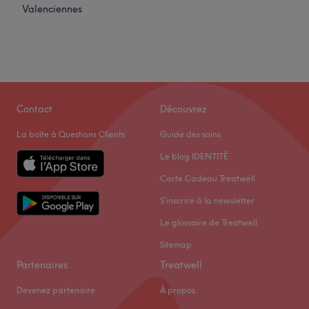
Valenciennes
Contact
Découvrez
La boîte à Questions Clients
Guide des soins
Le blog IDENTITÉ
Carte Cadeau Treatwell
S'inscrire à la newsletter
Le glossaire de Treatwell
Sitemap
Partenaires
Treatwell
Devenez partenaire
À propos