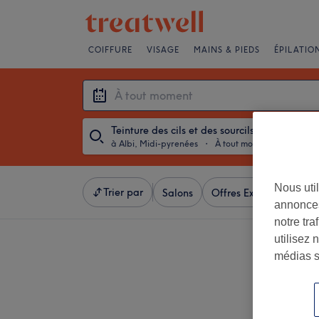
COIFFURE
VISAGE
MAINS & PIEDS
ÉPILATIO
Teinture des cils et des sourcils
à Albi, Midi-pyrenées
・
À tout moment
Nous util
Trier par
Salons
Offres Express
Not
annonces
notre tr
utilisez 
médias s