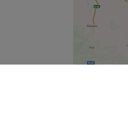
yrenées
Albi
>
uvrez
Partenaires