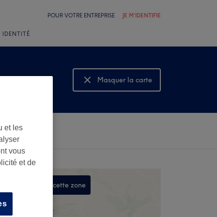
POUR VOTRE ENTREPRISE
JE M'IDENTIFIE
 IDENTITÉ
Masquer la carte
Montrer la carte
 et les
alyser
ont vous
icité et de
Rechercher dans cette zone
,
es