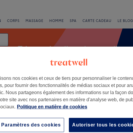
N
CORPS
MASSAGE
HOMME
SPA
CARTE CADEAU
LE BLOG
Teinture des cils et des sourcils
isons nos cookies et ceux de tiers pour personnaliser le contenu
e
, pour fournir des fonctionnalités de médias sociaux et pour an
afic. Nous partageons également des informations sur la façon d
notre site avec nos partenaires en matière d'analyse web, de publ
ociaux.
Politique en matière de cookies
+
−
Paramètres des cookies
Autoriser tous les cooki