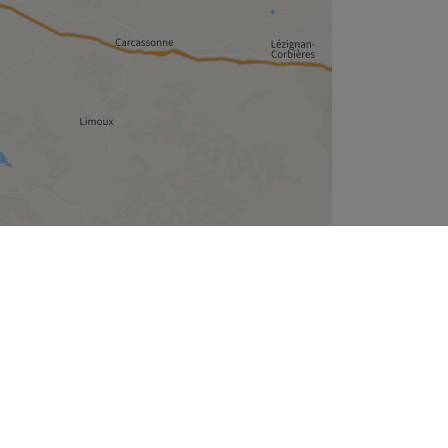
Leaflet
| ©
OpenStreetMap
contributors
Treatwell