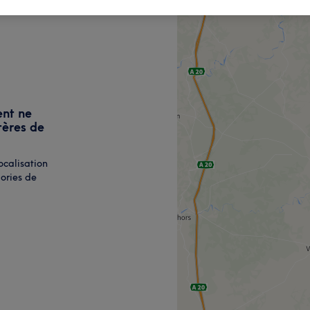
ent ne
tères de
ocalisation
ories de