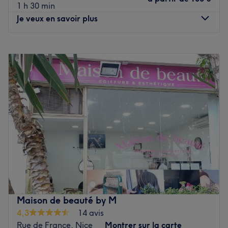
1 h 30 min
Je veux en savoir plus
Lundi
Fermé
Mardi
09:30
–
19:00
Mercredi
09:00
–
22:00
Jeudi
09:00
–
22:00
Vendredi
09:00
–
22:00
Samedi
09:00
–
22:00
Dimanche
Fermé
Feel Good Community est un salon de coiffure, situé dans
le 8ᵉ arrondissement de Paris. On profite d’un agréable
moment dans un lieu joliment décoré où l’on se sent bien.
Anna vous reçoit avec le sourire pour vous proposer des
prestations personnalisées tout en répondant à vos
Maison de beauté by M
besoins, afin de sublimer et mettre en valeur votre
4,3
14 avis
chevelure.
Rue de France, Nice
Montrer sur la carte