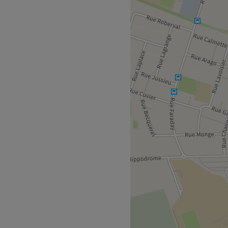
t et professionnel.
éticienne dévouée et
e chaque client est pris en
n service de qualité qui
u détail.
le d'Isabelle, dans une
ion, onglerie et massages.
Voir le salon