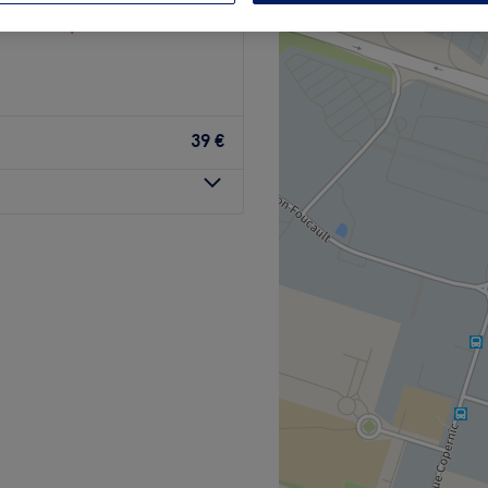
 votre expert
39 €
cile, situé dans la ville
s faire dorloter et à vous