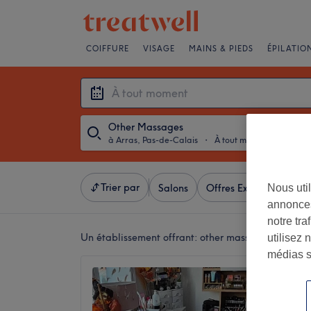
COIFFURE
VISAGE
MAINS & PIEDS
ÉPILATIO
Other Massages
à Arras, Pas-de-Calais
・
À tout moment
Trier par
Nous util
Salons
Offres Express
Not
annonces
notre tr
Un établissement offrant:
other massages à Arras,
utilisez 
médias s
Studio 
4,9
Arras, P