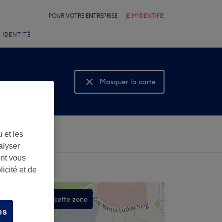
POUR VOTRE ENTREPRISE
JE M'IDENTIFIE
 IDENTITÉ
Masquer la carte
Montrer la carte
 et les
alyser
ont vous
icité et de
Rechercher dans cette zone
es
,