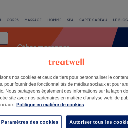
N
CORPS
MASSAGE
HOMME
SPA
CARTE CADEAU
LE BLOG
Other massages
isons nos cookies et ceux de tiers pour personnaliser le contenu
e
, pour fournir des fonctionnalités de médias sociaux et pour an
afic. Nous partageons également des informations sur la façon d
 Pas-de-Calais
notre site avec nos partenaires en matière d'analyse web, de publ
ociaux.
Politique en matière de cookies
+
Nails
99 avis
−
Paramètres des cookies
Autoriser tous les cooki
as-de-Calais