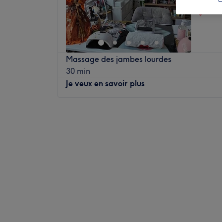
Chez
Massage des jambes lourdes
30 min
Je veux en savoir plus
Lundi
13:00
–
19:00
Mardi
13:00
–
19:00
Mercredi
11:00
–
19:00
Jeudi
17:15
–
19:00
Vendredi
13:30
–
19:00
Samedi
08:30
–
19:00
Dimanche
Fermé
Studio Nails est un institut de beauté à domi
d'Arras, proche de l'hippodrome. Venez vou